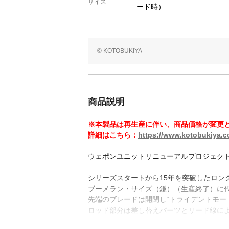
サイズ
ード時）
© KOTOBUKIYA
商品説明
※本製品は再生産に伴い、商品価格が変更
詳細はこちら：
https://www.kotobukiya.co
ウェポンユニットリニューアルプロジェクト
シリーズスタートから15年を突破したロン
ブーメラン・サイズ（鎌）（生産終了）に
先端のブレードは開閉し“トライデントモード
ロッド部分は差し替えパーツとリード線に