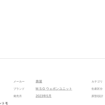
壽屋
メーカー
カテゴリ
M.S.G ウェポンユニット
ブランド
生産区分
2023年5月
発売月
原型/設計
ントモ