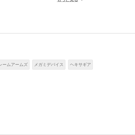
レームアームズ
メガミデバイス
ヘキサギア