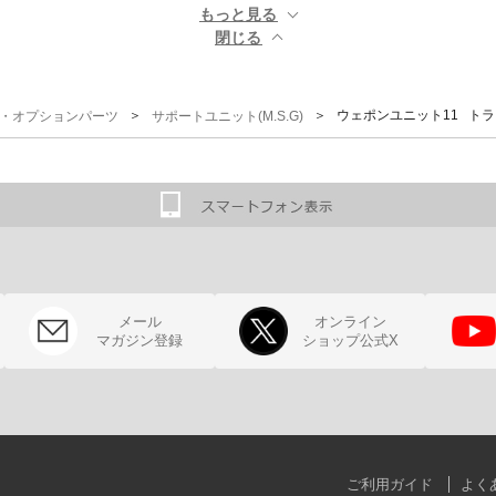
もっと見る ▼
閉じる ▲
＞
＞ ウェポンユニット11 ト
G)・オプションパーツ
サポートユニット(M.S.G)
メール
オンライン
マガジン登録
ショップ公式X
ご利用ガイド
よく