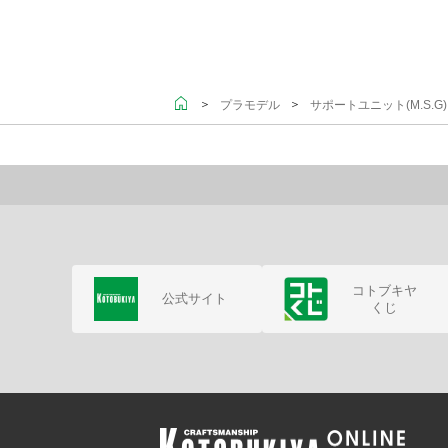
＞
＞
プラモデル
サポートユニット(M.S.
コトブキヤ
公式サイト
くじ