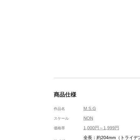
商品仕様
M.S.G
作品名
NON
スケール
1,000円～1,999円
価格帯
全長：約204mm（トライデ