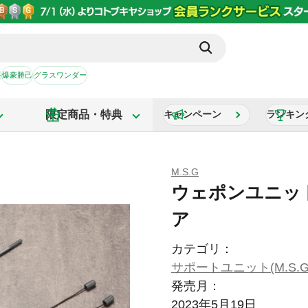
か
爆豪勝己
グラスワンダー
限定商品・特典
キャンペーン
ランキン
M.S.G
ウェポンユニット
ア
カテゴリ：
サポートユニット(M.S.G
発売月：
2023年5月19日