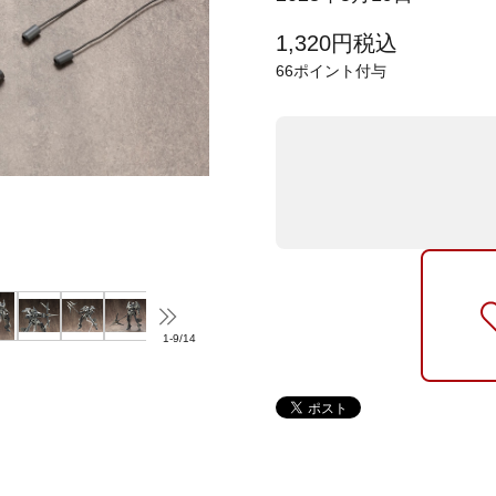
1,320
円
税込
66
ポイント付与
1
-
9
/
14