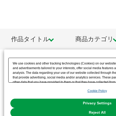
作品タイトル
商品カテゴリ
We use cookies and other tracking technologies (Cookies) on our website t
and advertisements tailored to your interests, offer social media feature
analysis. The data regarding your use of our website collected through t
that provide advertising, social media and/or analytics services. These p
other data that you have provided to them or that they have collected from 
analyze and optimize advertisements delivered to you by businesses other t
Cookie Policy
the use of all Cookies except for Strictly Necessary Cookies, please click "
with Cookies enabled, please click "OK". To select your preferences for e
You can change your consent or rejection settings at any time via through
Privacy Settings
our
Cookie Policy
or the website footer.
Reject All