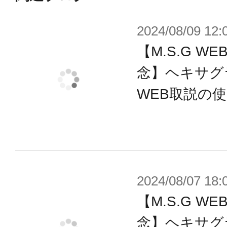
※本製品は再生産です。
2024/08/09 12:
※画像は試作品です。実際の商品と
【M.S.G 
ます。また撮影用に塗装されており
念】ヘキサグ
※本製品はお客様ご自身で組み立て
WEB取説の
2024/08/07 18:
【M.S.G 
念】ヘキサグ