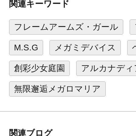
関連キーワード
フレームアームズやフレームアーム
ス、ヘキサギアなどに取り付けて遊
フレームアームズ・ガール
■ロケットポッドは連結ジョイント部
ジョイントやマウントパーツの異なる
M.S.G
メガミデバイス
3mm径ジョイントが1つの「Aタイプ
つの「Bタイプ」の2種があります。
創彩少女庭園
アルカナディ
【付属品】
無限邂逅メガロマリア
■ミサイル×1セット
■ロケットポッドAタイプ×1セット
■ロケットポッドBタイプ×1セット
関連ブログ