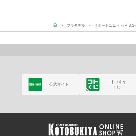
＞
＞
プラモデル
サポートユニット(M.S.
コトブキヤ
公式サイト
くじ