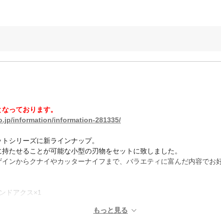
となっております。
.jp/information/information-281335/
ットシリーズに新ラインナップ。
に持たせることが可能な小型の刃物をセットに致しました。
ザインからクナイやカッターナイフまで、バラエティに富んだ内容でお
ハンドアクス×1