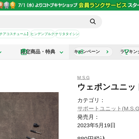
【チアコスチューム】
ヒンデンブルク
ナリタタイシン
限定商品・特典
キャンペーン
ランキン
M.S.G
ウェポンユニット
カテゴリ：
サポートユニット(M.S.G
発売月：
2023年5月19日