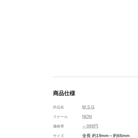
商品仕様
M.S.G
作品名
NON
スケール
～999円
価格帯
全長 約19mm～約66mm
サイズ