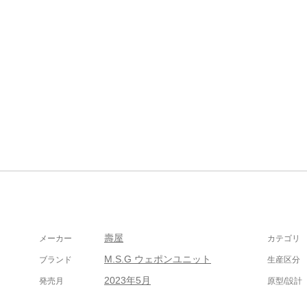
壽屋
メーカー
カテゴリ
M.S.G ウェポンユニット
ブランド
生産区分
2023年5月
発売月
原型/設計