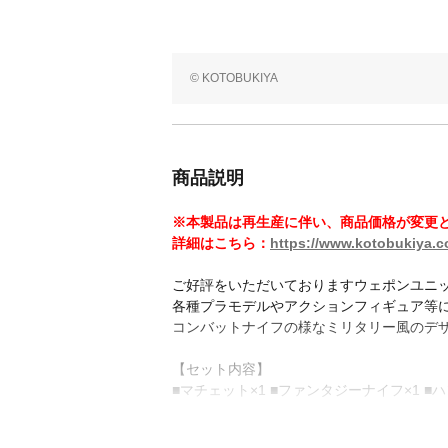
© KOTOBUKIYA
商品説明
※本製品は再生産に伴い、商品価格が変更
詳細はこちら：
https://www.kotobukiya.co
ご好評をいただいておりますウェポンユニ
各種プラモデルやアクションフィギュア等
コンバットナイフの様なミリタリー風のデ
【セット内容】
■マチェット×1 ■ファンタジーナイフ×1 ■