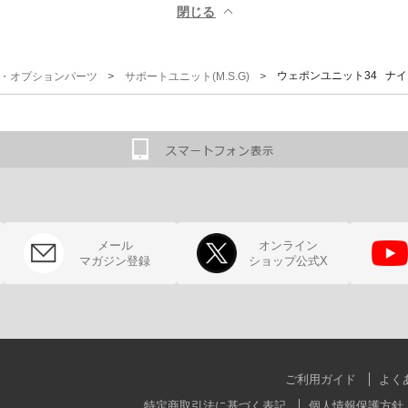
閉じる ▲
＞
＞ ウェポンユニット34 ナ
G)・オプションパーツ
サポートユニット(M.S.G)
メール
オンライン
マガジン登録
ショップ公式X
ご利用ガイド
よく
特定商取引法に基づく表記
個人情報保護方針