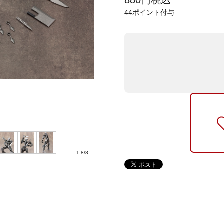
880
円
税込
44
ポイント付与
1
-
8
/
8