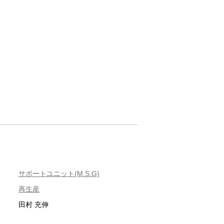
サポートユニット(M.S.G)
再生産
田村 充伸