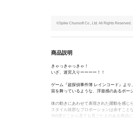
©Spike Chunsoft Co., Ltd. All Rights Reserved.
商品説明
きゃっきゃっきゃ！
いざ、迷宮入りーーーー！！
ゲーム『超探偵事件簿 レインコード』より
宙を舞っているような、浮遊感のあるポー
体の動きにあわせて表現された躍動を感じ
スタイル抜群なプロポーションは余すこと
360度どこから見ても見ごたえのある商品