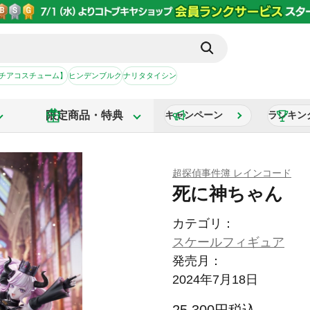
【チアコスチューム】
ヒンデンブルク
ナリタタイシン
限定商品・特典
キャンペーン
ランキン
超探偵事件簿 レインコード
死に神ちゃん
カテゴリ：
スケールフィギュア
発売月：
2024年7月18日