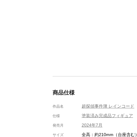
商品仕様
超探偵事件簿 レインコード
作品名
塗装済み完成品フィギュア
仕様
2024年7月
発売月
全高：約210mm（台座含む
サイズ