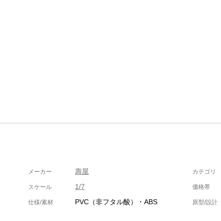
壽屋
メーカー
カテゴリ
1/7
スケール
価格帯
PVC（非フタル酸）・ABS
仕様/素材
原型/設計
）