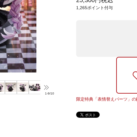
25,300
円
税込
1,265
ポイント付与
1
-
9
/
10
限定特典「表情替えパーツ」の