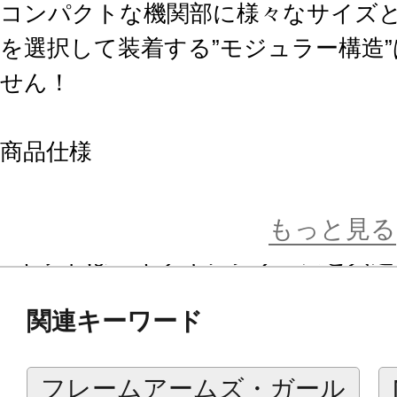
コンパクトな機関部に様々なサイズ
を選択して装着する”モジュラー構造
せん！
商品仕様
■スタンダードなデザインと組み換
高さで、幅広いモデルに対応します
もっと見る
■キットはヘキサギアシリーズと共
グリーンで成型された各種ユニット
関連キーワード
持った状態に組み換えることが可能
■各ユニットはモデリング・サポー
フレームアームズ・ガール
各種コトブキヤオリジナルシリーズに