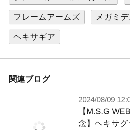
で接続されており、相互にパーツの
フレームアームズ
メガミデ
が可能です。
■バレル中間ユニットは選択式でサー
ヘキサギア
きます。
■ハンドガードユニットは取り付け部
リップ下部を開放でき、ストレス無
事が可能です。
関連ブログ
■グレネードユニットは可倒式のグリ
2024/08/09 12:
ャラクターに持たせて使用する事が
【M.S.G 
■バットプレートを取り外す事で本体
ル等を接続する事ができます。
念】ヘキサグ