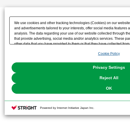
We use cookies and other tracking technologies (Cookies) on our website t
and advertisements tailored to your interests, offer social media feature
analysis. The data regarding your use of our website collected through t
that provide advertising, social media and/or analytics services. These p
other data that you have provided to them or that they have collected from 
analyze and optimize advertisements delivered to you by businesses other t
Cookie Policy
the use of all Cookies except for Strictly Necessary Cookies, please click "
with Cookies enabled, please click "OK". To select your preferences for e
You can change your consent or rejection settings at any time via through
Privacy Settings
our
Cookie Policy
or the website footer.
Reject All
OK
Powered by Internet Initiative Japan Inc.