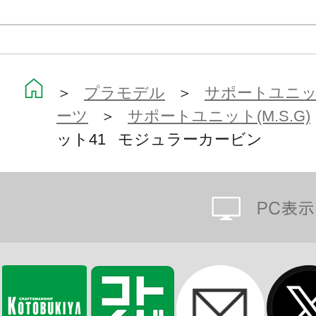
■スコープユニット大×1
■スコープユニット小×1
＞
プラモデル
＞
サポートユニット
※画像は試作品です。実際の商品と
ーツ
＞
サポートユニット(M.S.G)
ます。
ット41 モジュラーカービン
※本製品はお客様ご自身で組み立て