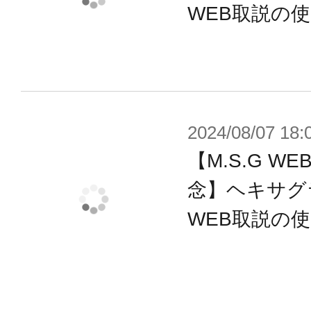
WEB取説の
付属品
■本体×1
■着脱式マガジン×1
■着脱式ハンドガード×1
2024/08/07 18:
■バットプレート×1
【M.S.G 
■ハンドガード大×1
念】ヘキサグ
■ハンドガード小×1
WEB取説の
■グレネードユニット×1
■バレル先端ユニット×1
■バレル中間ユニット×1
■サーマルジャケットユニット×1