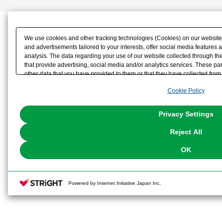
We use cookies and other tracking technologies (Cookies) on our website t
and advertisements tailored to your interests, offer social media feature
analysis. The data regarding your use of our website collected through t
that provide advertising, social media and/or analytics services. These p
other data that you have provided to them or that they have collected from 
analyze and optimize advertisements delivered to you by businesses other t
Cookie Policy
the use of all Cookies except for Strictly Necessary Cookies, please click "
with Cookies enabled, please click "OK". To select your preferences for e
You can change your consent or rejection settings at any time via through
Privacy Settings
our
Cookie Policy
or the website footer.
Reject All
OK
Powered by Internet Initiative Japan Inc.