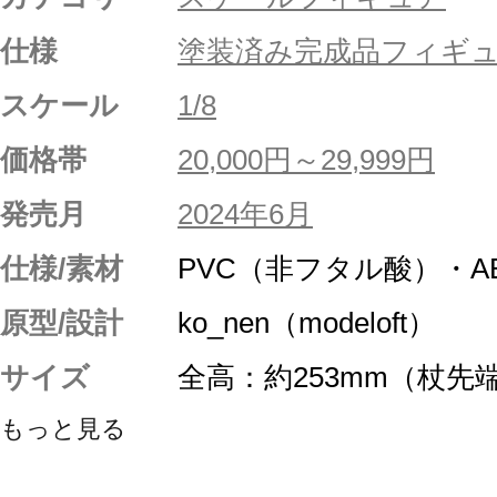
仕様
塗装済み完成品フィギ
スケール
1/8
価格帯
20,000円～29,999円
発売月
2024年6月
仕様/素材
PVC（非フタル酸）・A
原型/設計
ko_nen（modeloft）
サイズ
全高：約253mm（杖先
もっと見る