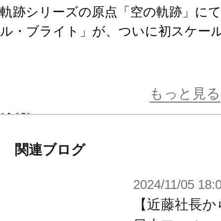
軌跡シリーズの原点「空の軌跡」に
ル・ブライト」が、ついに初スケー
彼女の前から姿を消したヨシュアを
蛇》との闘いを描いたシリーズ第二作
もっと見る
再現。
往年のファンには馴染み深い、「空の
アルを彷彿とさせるポージングで立
関連ブログ
2024/11/05 18:
発売済みの同シリーズフィギュアと
る「軌跡」ワールドをお楽しみいた
【近藤社長か