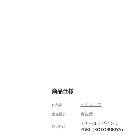
商品仕様
ヘキサギア
作品名
再生産
生産区分
デカールデザイン：
原型/設計
YUKI（KOTOBUKIYA）