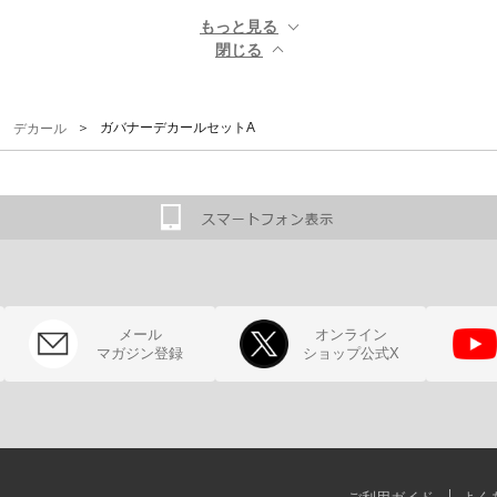
もっと見る ▼
閉じる ▲
＞
＞ ガバナーデカールセットA
デカール
メール
オンライン
マガジン登録
ショップ公式X