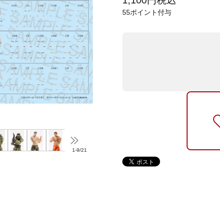
1,100
円
税込
55
ポイント付与
1
-
9
/
21