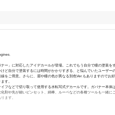
ngines.
バナー」に対応したアイデカールが登場。これでもう自分で瞳の塗装を
いけど自分で塗装するには時間がかかりすぎる、と悩んでいたユーザー
線をご用意。さらに、眉や瞳の色が異なる別色Ver.もありますのでお
ります。
ナイフなどで切り取って使用する水転写式デカールです。ガバナー本体
軟化剤や先が細いピンセット、綿棒、ルーペなどの各種ツールも一緒に
あります。