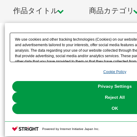
作品タイトル
商品カテゴリ
We use cookies and other tracking technologies (Cookies) on our website t
and advertisements tailored to your interests, offer social media feature
analysis. The data regarding your use of our website collected through t
that provide advertising, social media and/or analytics services. These p
other data that you have provided to them or that they have collected from 
analyze and optimize advertisements delivered to you by businesses other t
Cookie Policy
the use of all Cookies except for Strictly Necessary Cookies, please click "
with Cookies enabled, please click "OK". To select your preferences for e
You can change your consent or rejection settings at any time via through
Privacy Settings
our
Cookie Policy
or the website footer.
Reject All
OK
Powered by Internet Initiative Japan Inc.