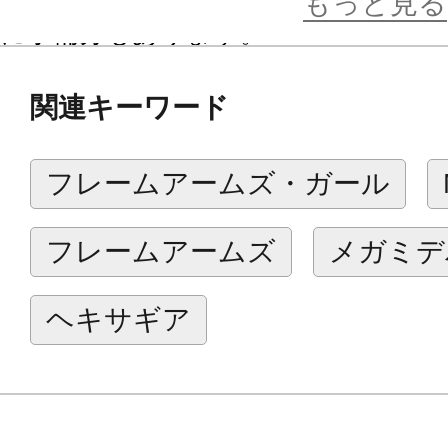
もっと見る
に予備分もあります。
※本製品はシートから必要部分をデ
関連キーワード
って使用する水転写式デカールです
含まれません。
フレームアームズ・ガール
※綺麗に貼り付けるには別売りのデ
ンセット、綿棒、ルーペなどの各種
フレームアームズ
メガミデ
さい。
※貼り付け難易度や作業時間には個
ヘキサギア
【対応アイテム】
●アーリーガバナーVol.1（瞳形状１種