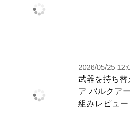
３種/２色/予備あり）
●パラポーン・LATミラーVer.1.5（眉
予備あり）
※パラポーン・LATミラーVer.1.5用
LAT ブラックラビット」にもご使用
2026/05/25 12:
※本製品は再生産品となります。
武器を持ち替
※画像は試作品です。実際の商品と
ア バルクア
ます。また撮影用に塗装されており
組みレビュー