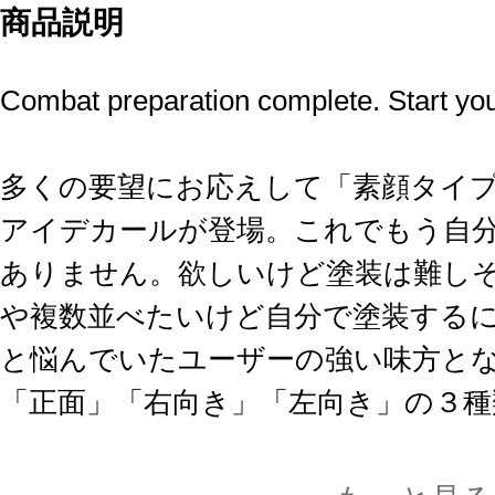
商品説明
Combat preparation complete. Start you
多くの要望にお応えして「素顔タイ
アイデカールが登場。これでもう自
ありません。欲しいけど塗装は難し
や複数並べたいけど自分で塗装する
と悩んでいたユーザーの強い味方と
「正面」「右向き」「左向き」の３種
に、眉や瞳の色が異なる別色Ver.も
用いただける上、失敗した時や複数