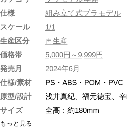
仕様
組み立て式プラモデル
スケール
1/1
生産区分
再生産
価格帯
5,000円～9,999円
発売月
2024年6月
仕様/素材
PS・ABS・POM・PV
原型/設計
浅井真紀、福元徳宝、辛
サイズ
全高：約180mm
もっと見る