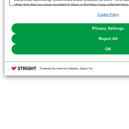
※本製品は再生産品となります。
other data that you have provided to them or that they have collected from 
analyze and optimize advertisements delivered to you by businesses other t
※画像は試作品です。実際の商品と
Cookie Policy
the use of all Cookies except for Strictly Necessary Cookies, please click "
with Cookies enabled, please click "OK". To select your preferences for e
ます。また撮影用に塗装されており
You can change your consent or rejection settings at any time via through
Privacy Settings
our
Cookie Policy
or the website footer.
※本製品はお客様ご自身で組み立て
Reject All
OK
Powered by Internet Initiative Japan Inc.