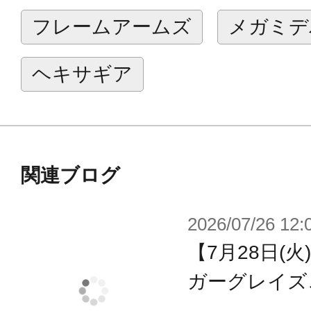
て式プラモデルシリーズです。
フレームアームズ
メガミデ
浅井真紀氏による設計素体“マシニー
黒星紅白氏＆柳瀬敬之氏が担当！
ヘキサギア
そして、大好評配信中のスマートフ
ス・ギア・アイギス』にてSOLスト
な専用ギア一式のプレゼントコード
関連ブログ
【付属品/ギミック】
2026/07/26 12:
・SOLストライクラプターが『アリ
【7月28日(
使用可能な専用ギア一式のプレゼン
・既存のラプターにホーネットのパ
ガーグレイズ
グとデカールを一新したボリューム