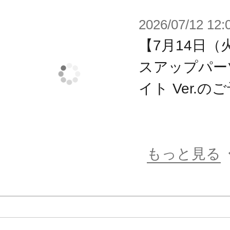
ので様々なコンバットシーンを想定
2026/07/12 12:
・一部アーマーパーツはミミズク型
【7月14日（
・“マシニーカ”の驚異の可動範囲で
スアップパー
ーズが自然にキマります。
・各部に配置された3mm径の穴により
イト Ver.
レームアームズ、フレームアームズ・
ーズの武装と併用が可能。
もっと見る
【メガミデバイスとは】
全高14cmの自立型フィギュアロボ
しむように作って、改造して、戦わせ
のバトルホビー”を想定したプラモデ