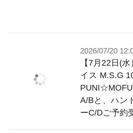
品です。
・ホーネットの髪の毛パーツも付属
アスタイルチェンジを楽しめます。
ーツは付属しません）
2026/07/20 12:
・新規デザインのマーキングをはじ
【7月22日(
属。
イス M.S.G
・1キャラにつき3種の塗装済み顔パ
PUNI☆MOF
・航空機をモチーフとしたアーマー
A/Bと、ハン
ド」と、アーマーを脱いだ「素体モ
ーC/Dご予約
再現できます。
・数種類のウイングパーツが複数付