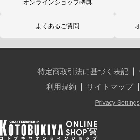
オンラインショップ特典
●プレゼントコードは、ゲームサービ
です。
よくあるご質問
●プレゼントコードの特典は「アリス
信されている端末でのみご利用が可
端末が対応しているかをご確認くだ
●プレゼントコードは同一ゲームアカ
特定商取引法に基づく表記
の使用が可能です。
利用規約
サイトマップ
●一度ご使用になられたプレゼントコ
ん。
Privacy Settings
●プレゼントコードの、換金、転売、
す。
●プレゼントコードは「SOL ストラ