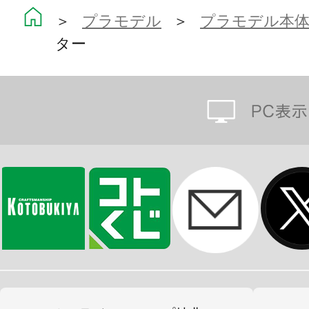
＞
プラモデル
＞
プラモデル本
可動フィギュアの第一人者、浅井真紀
ター
カ”をコアとし、キャラクター＆メカ
ーが手掛けてまいります。
成型色は色分けがされ、顔はタンポ
ただけでイメージに近い仕上がりに
3mm径のジョイント穴の採用で、シ
はもちろんのこと、すでに発売済み
パーツの多くと組み合わせて遊ぶこ
【プレゼントコード 使用上のご注意