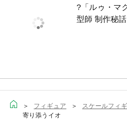
えになっています。
?「ルゥ・マ
型師 制作秘
また、イオが寄り添っている「主人
追求。
使い込まれた黒錆びの表現はまるで
ど。
錆びのない刃部分は、周囲の景色と
え、輝くような美しさを放つ姿はフ
そんなダークでハードな世界観の中
＞
フィギュア
＞
スケールフィ
寄り添うイオ
待つイオ。