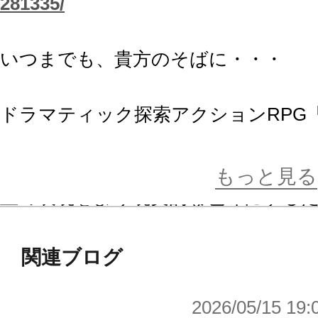
281335/
いつまでも、貴方のそばに・・・
ドラマティック探索アクションRPG「C
ィキャラクターのイオが1/7スケール
もっと見る
血の表現をより現実的な色味にする
するなど
細部まで作りこまれた台座は、崩壊
関連ブログ
クな世界観を見事に演出。
2026/05/15 19:
ゲーム内のフィールドをそのまま切