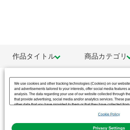
作品タイトル
商品カテゴリ
We use cookies and other tracking technologies (Cookies) on our website t
and advertisements tailored to your interests, offer social media feature
analysis. The data regarding your use of our website collected through t
that provide advertising, social media and/or analytics services. These p
other data that you have provided to them or that they have collected from 
analyze and optimize advertisements delivered to you by businesses other t
Cookie Policy
the use of all Cookies except for Strictly Necessary Cookies, please click "
with Cookies enabled, please click "OK". To select your preferences for e
You can change your consent or rejection settings at any time via through
Privacy Settings