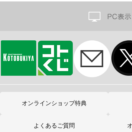
遠くを見つめ、主人公に想いを馳せ
い表情や、
ボディジュエリーの繊細な表現、透
力をぎっしりつめこみました。
台座や片手剣同様、包帯や手足の表
足の指先の動きや手の甲の骨ばった
かのような仕上がりになっています
360度どの角度から見ても楽しめる
オンラインショップ特典
で、是非現物にてご堪能ください。
主人公であるあなたの帰りをきっと
よくあるご質問