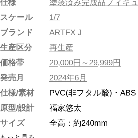
仕様
塗装済み完成品フィギ
スケール
1/7
ブランド
ARTFX J
生産区分
再生産
価格帯
20,000円～29,999円
発売月
2024年6月
仕様/素材
PVC(非フタル酸)・ABS
原型/設計
福家悠太
サイズ
全高：約240mm
もっと見る