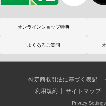
【成型色】
「オフホワイト」「ホワイト」「フ
ー」「グレー」「ストーングレー」
オンラインショップ特典
ラック」の8色を使用しています。
よくあるご質問
【付属品】
・ジルコニア本体×1
・アームブレード×1
特定商取引法に基づく表記
・手首パーツ×7種
・フライングベース対応3mm穴あり腰
利用規約
サイトマップ
・通常リストジョイント＆スペーサー
Privacy Settings