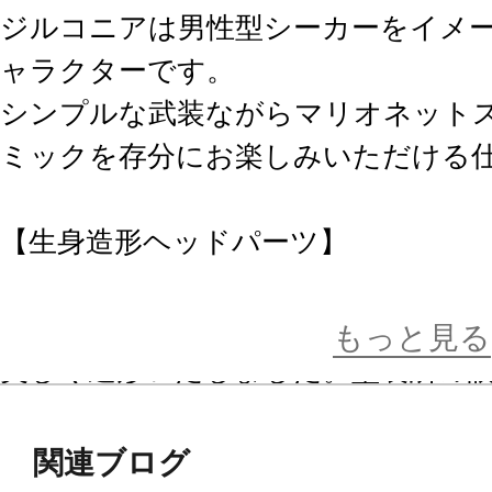
ジルコニアは男性型シーカーをイメ
ャラクターです。
シンプルな武装ながらマリオネット
ミックを存分にお楽しみいただける
【生身造形ヘッドパーツ】
身体を覆う新規造形パーツはコダマ
り、特にヘッドパーツは創彩少女庭
もっと見る
美しく造形いたしました。塗装済の
イキッドフェイス」を採用しており
視線の向きを変え様々なアクション
関連ブログ