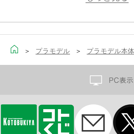
プリンシパルのような女性型キャラ
を使用しており、各種ウェポンユニ
ことが可能です。
「通常リストジョイント」と「スペ
みのスタイルで楽しむことができま
＞
プラモデル
＞
プラモデル本
【手首】
手首の表情は全部で7種類。主に「剣
タイプや
「銃を持つ」ことを想定したタイプ
手があります。