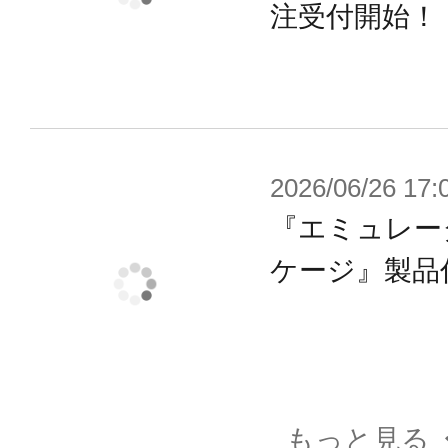
注受付開始！
複数のジョイントで構成された肩は
を交差」することが可能。
【大型アームブレード】
アームブレードは基部を回転させる
2026/06/26 17:
とができます。接続部は3mm軸とな
『エミュレー
に取り付けることもできます。
ケージ』製品
【三連リストジョイント】
手首をほぼ180度内側に曲げること
回ってくるという構造を採用。
もっと見る