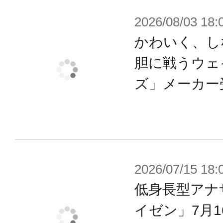
能です。
2026/08/03 18:
※フェイスパーツは独自規格となっ
ドゥとの互換性はありません。
かわいく、し
胆に戦うウェ
【可動ギミック】
ズ」メーカー
全身約54カ所が可動。
「膝関節」は一重関節の構造ながら
加された可動軸で「正座」すること
「つま先可動」も加えられてよりア
2026/07/15 18:
ことが可能です。
低身長型アナ
「膝アーマー」は独立して可動する
イゼン」7月
整することができます。