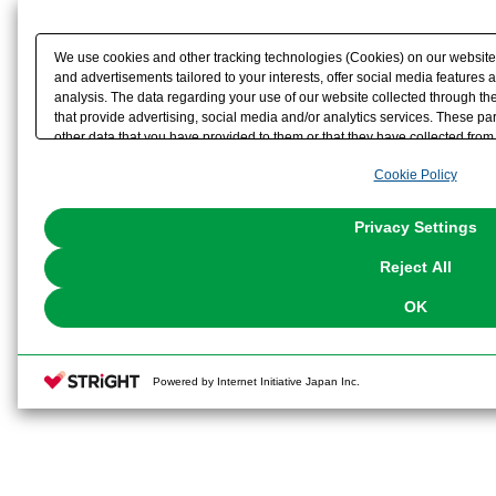
We use cookies and other tracking technologies (Cookies) on our website t
and advertisements tailored to your interests, offer social media feature
analysis. The data regarding your use of our website collected through t
that provide advertising, social media and/or analytics services. These p
other data that you have provided to them or that they have collected from 
analyze and optimize advertisements delivered to you by businesses other t
Cookie Policy
the use of all Cookies except for Strictly Necessary Cookies, please click "
with Cookies enabled, please click "OK". To select your preferences for e
You can change your consent or rejection settings at any time via through
Privacy Settings
our
Cookie Policy
or the website footer.
Reject All
OK
Powered by Internet Initiative Japan Inc.