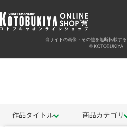
・臀部一体型装甲パーツ×1
※画像は試作品です。実際の商品と
ます。また撮影用に塗装されており
当サイトの画像・その他を無断転載する
※本製品はお客様ご自身で組み立て
© KOTOBUKIYA
作品タイトル
商品カテゴリ