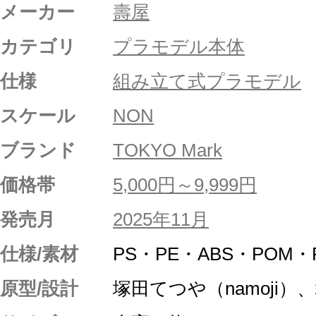
メーカー
壽屋
カテゴリ
プラモデル本体
仕様
組み立て式プラモデル
スケール
NON
ブランド
TOKYO Mark
価格帯
5,000円～9,999円
発売月
2025年11月
仕様/素材
PS・PE・ABS・POM
原型/設計
塚田てつや（namoji）、