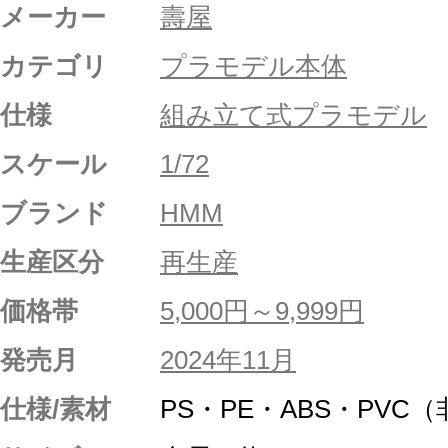
メーカー
壽屋
カテゴリ
プラモデル本体
仕様
組み立て式プラモデル
スケール
1/72
ブランド
HMM
生産区分
再生産
価格帯
5,000円～9,999円
発売月
2024年11月
仕様/素材
PS・PE・ABS・PVC