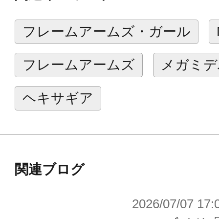
またボーナスパーツとしてクリアー
フレームアームズ・ガール
ジに加え無色クリアー成型のものが
ラーで塗装することが可能です。
フレームアームズ
メガミデ
ブレードライガーの支援機として開
是非お手元のラインナップに加えて
ヘキサギア
【ギミック】
・頭部コックピットのハッチが開閉
関連ブログ
ュアが付属し搭乗させることができ
2026/07/07 17:
・胴体に内蔵されたゾイドコア部分