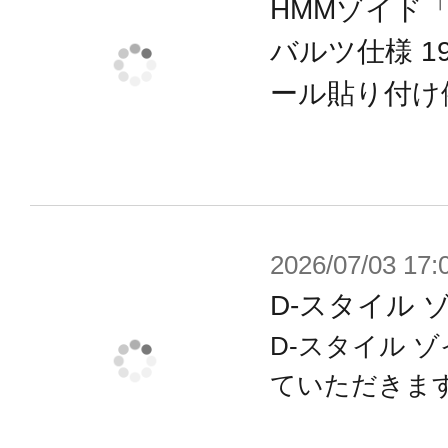
HMMゾイド
・各部ハッチを開閉しマイクロミサ
・ブースタースクラムポッドのバー
バルツ仕様 199
す。
ール貼り付け
・頭部キャノピーやセンサー部等の
オレンジに加え無色クリアー成型の
アーカラーで塗装することが可能で
・各種エンブレムやコーションマー
2026/07/03 17:
ールが新規に付属し、お好みで貼り
D-スタイル 
ることが可能です。
D-スタイル 
ていただきま
※本製品は再生産品となります。
※画像は試作品のものです。実際の