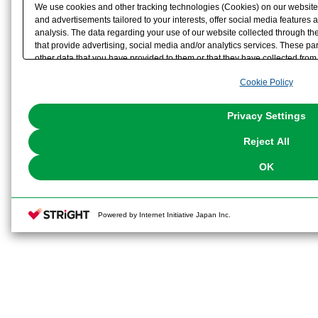
We use cookies and other tracking technologies (Cookies) on our website t
and advertisements tailored to your interests, offer social media feature
analysis. The data regarding your use of our website collected through t
that provide advertising, social media and/or analytics services. These p
other data that you have provided to them or that they have collected from 
analyze and optimize advertisements delivered to you by businesses other t
Cookie Policy
the use of all Cookies except for Strictly Necessary Cookies, please click "
with Cookies enabled, please click "OK". To select your preferences for e
You can change your consent or rejection settings at any time via through
Privacy Settings
our
Cookie Policy
or the website footer.
Reject All
OK
Powered by Internet Initiative Japan Inc.