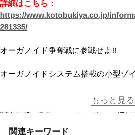
詳細はこちら：
https://www.kotobukiya.co.jp/inform
281335/
オーガノイド争奪戦に参戦せよ!!
オーガノイドシステム搭載の小型ゾ
砲撃力とレーダー機能を上げるワイ
追加装備し再登場。
もっと見る
腕部には3連ビームマシンガンの他に
備可能。ワイルドウィーゼルユニッ
関連キーワード
パーにもできます。