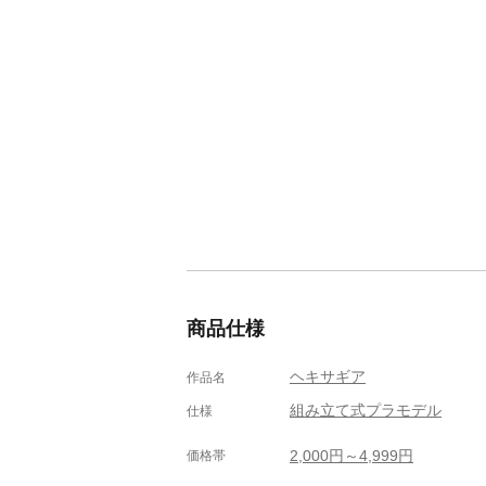
商品仕様
ヘキサギア
作品名
組み立て式プラモデル
仕様
2,000円～4,999円
価格帯