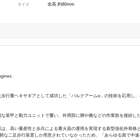
全高 約80mm
サイズ
ngines.
足歩行重ヘキサギアとして成功した「バルクアームα」の技術を応用し、
易な装甲と動力ユニットで覆い、外周部に脚や腕などの作業肢を接続し
様は、高い量産性と歩兵による重火器の運用を実現する新型強化外骨格
簡易な二足歩行装置しか用意されていなかったため、「あらゆる面で中途