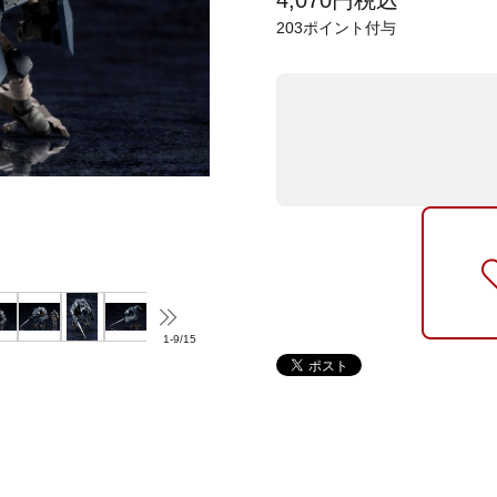
4,070
円
税込
203
ポイント付与
1
-
9
/
15