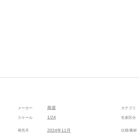
壽屋
メーカー
カテゴリ
1/24
スケール
生産区分
2024年11月
発売月
仕様/素材