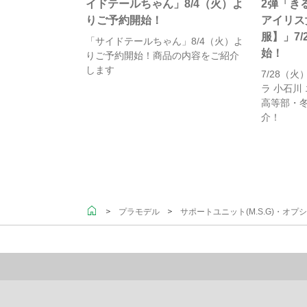
イドテールちゃん」8/4（火）よ
2弾「き
りご予約開始！
アイリス
服】」7
「サイドテールちゃん」8/4（火）よ
始！
りご予約開始！商品の内容をご紹介
します
7/28（
ラ 小石川
高等部・
介！
＞
＞
プラモデル
サポートユニット(M.S.G)・オプ