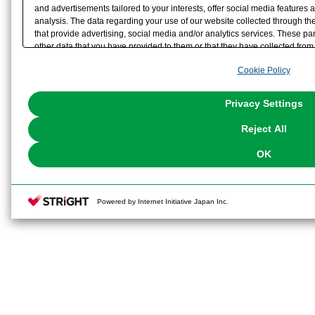
and advertisements tailored to your interests, offer social media feature
analysis. The data regarding your use of our website collected through t
that provide advertising, social media and/or analytics services. These p
other data that you have provided to them or that they have collected from 
analyze and optimize advertisements delivered to you by businesses other t
Cookie Policy
the use of all Cookies except for Strictly Necessary Cookies, please click "
with Cookies enabled, please click "OK". To select your preferences for e
You can change your consent or rejection settings at any time via through
Privacy Settings
our
Cookie Policy
or the website footer.
Reject All
OK
Powered by Internet Initiative Japan Inc.