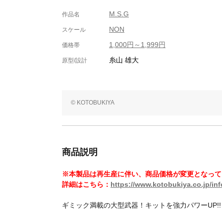
M.S.G
作品名
NON
スケール
1,000円～1,999円
価格帯
糸山 雄大
原型/設計
© KOTOBUKIYA
商品説明
※本製品は再生産に伴い、商品価格が変更となって
詳細はこちら：
https://www.kotobukiya.co.jp/in
ギミック満載の大型武器！キットを強力パワーUP!!