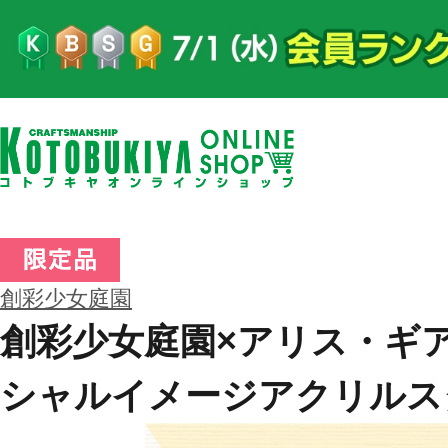
創彩少女庭園
創彩少女庭園×アリス・ギ
シャルイメージアクリルス