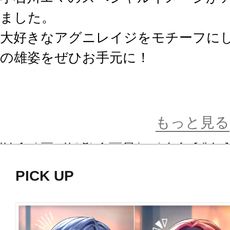
ました。
大好きなアグニレイジをモチーフに
の雄姿をぜひお手元に！
※本製品は、コトブキヤショップ限
※コトブキヤショップ限定品は、海
もっと見る
店等の企画により直営ショップ以外
がございます。
PICK UP
※画像は試作品です。実際の商品と
ます。