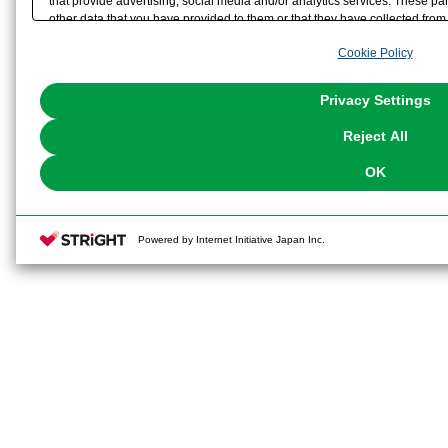
that provide advertising, social media and/or analytics services. These p
other data that you have provided to them or that they have collected from 
analyze and optimize advertisements delivered to you by businesses other t
Cookie Policy
the use of all Cookies except for Strictly Necessary Cookies, please click "
with Cookies enabled, please click "OK". To select your preferences for e
You can change your consent or rejection settings at any time via through
Privacy Settings
our
Cookie Policy
or the website footer.
Reject All
OK
Powered by Internet Initiative Japan Inc.