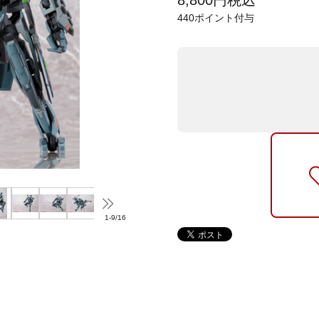
8,800
円
税込
440
ポイント付与
1
-
9
/
16