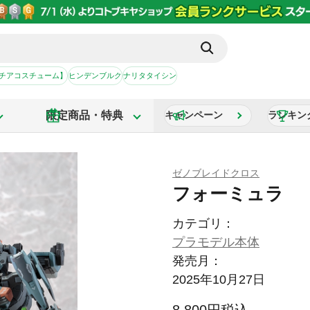
【チアコスチューム】
ヒンデンブルク
ナリタタイシン
限定商品・特典
キャンペーン
ランキン
ゼノブレイドクロス
フォーミュラ
カテゴリ：
プラモデル本体
発売月：
2025年10月27日