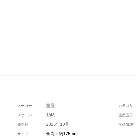
壽屋
メーカー
カテゴリ
1/48
スケール
生産区分
2025年10月
発売月
仕様/素材
全高：約175mm
サイズ