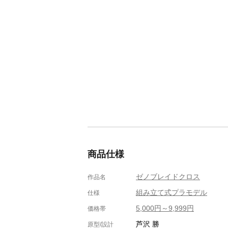
商品仕様
ゼノブレイドクロス
作品名
組み立て式プラモデル
仕様
5,000円～9,999円
価格帯
芦沢 勝
原型/設計