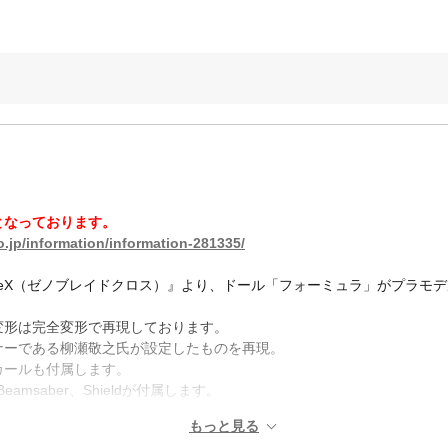
となっております。
.jp/information/information-281335/
ladeX（ゼノブレイドクロス）』より、ドール「フォーミュラ」がプラモ
変形は完全変形で再現しております。
ナーである柳瀬敬之氏が設定したものを再現。
カールも付属します。
、Beamsaber、Shieldが付属します。