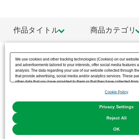
作品タイトル
商品カテゴリ
We use cookies and other tracking technologies (Cookies) on our website t
and advertisements tailored to your interests, offer social media feature
analysis. The data regarding your use of our website collected through t
that provide advertising, social media and/or analytics services. These p
other data that you have provided to them or that they have collected from 
analyze and optimize advertisements delivered to you by businesses other t
Cookie Policy
the use of all Cookies except for Strictly Necessary Cookies, please click "
with Cookies enabled, please click "OK". To select your preferences for e
You can change your consent or rejection settings at any time via through
Privacy Settings
our
Cookie Policy
or the website footer.
Reject All
OK