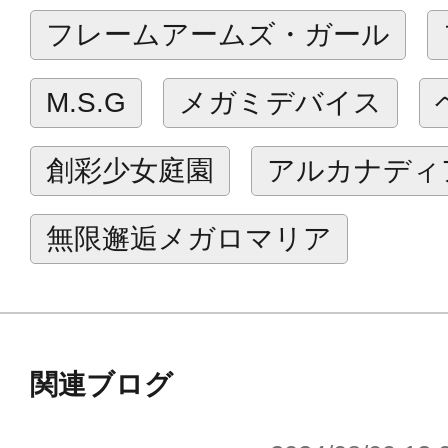
■弾倉、ベルトはそれぞれ3㎜径軸によ
フレームアームズ・ガール
ンユニットやM.S.Gヘヴィウェポン
ドポイント（3㎜径接続穴）へ簡単に
M.S.G
メガミデバイス
■本商品を複数使用することで弾帯部
長することが可能です。
創彩少女庭園
アルカナディ
※本製品は再生産です。再生産に伴い
無限邂逅メガロマリア
ております。
※画像は試作品です。実際の商品と
ます。また撮影用に塗装されており
関連ブログ
※本製品はお客様ご自身で組み立て