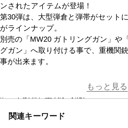
ンされたアイテムが登場！
第30弾は、大型弾倉と弾帯がセット
がラインナップ。
別売の「MW20 ガトリングガン」や「
グガン」へ取り付ける事で、重機関
事が出来ます。
■ベルト部分はプラスチック製で、通
もっと見る
加工や接着、塗装が可能。
更にクリアランスを計算された接続
関連キーワード
り」、「うねり」といった表現も自