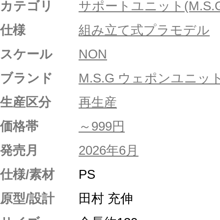
カテゴリ
サポートユニット(M.S.G
仕様
組み立て式プラモデル
スケール
NON
ブランド
M.S.G ウェポンユニッ
生産区分
再生産
価格帯
～999円
発売月
2026年6月
仕様/素材
PS
原型/設計
田村 充伸