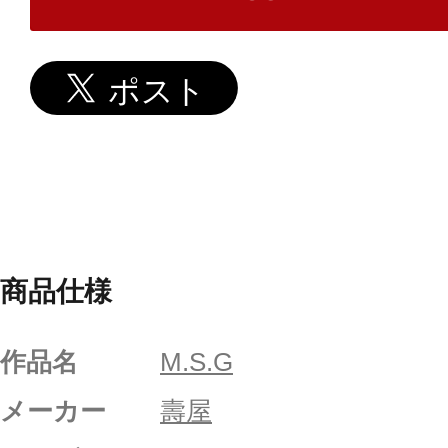
商品仕様
作品名
M.S.G
メーカー
壽屋