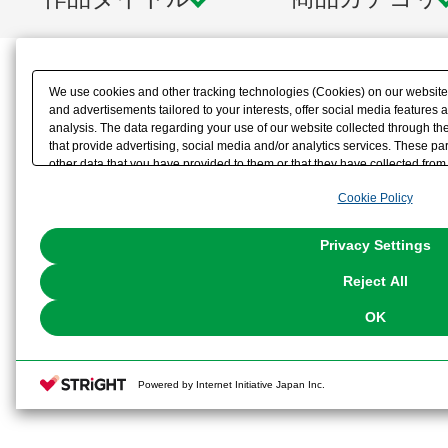
We use cookies and other tracking technologies (Cookies) on our website t
and advertisements tailored to your interests, offer social media feature
analysis. The data regarding your use of our website collected through t
that provide advertising, social media and/or analytics services. These p
other data that you have provided to them or that they have collected from 
analyze and optimize advertisements delivered to you by businesses other t
Cookie Policy
the use of all Cookies except for Strictly Necessary Cookies, please click "
with Cookies enabled, please click "OK". To select your preferences for e
You can change your consent or rejection settings at any time via through
Privacy Settings
our
Cookie Policy
or the website footer.
Reject All
OK
Powered by Internet Initiative Japan Inc.