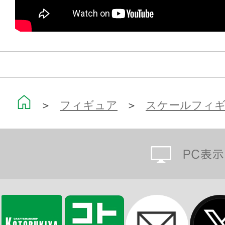
ルーシーとナイトシティをあなたの
飾る場所や時間に応じて、お好きな
い。
＞
フィギュア
＞
スケールフィ
※製品では、台座背面にUSB-A端子
す。
家庭用電源もしくはバッテリー等か
別途ご用意ください。
※画像は試作品です。実際の商品と