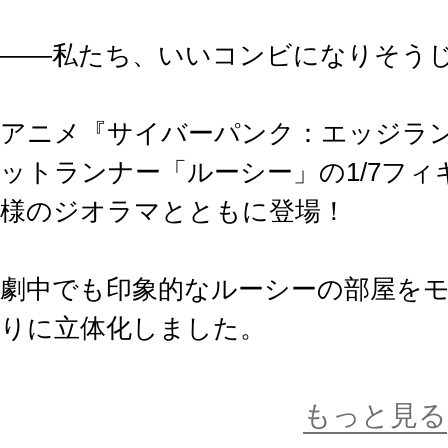
――私たち、いいコンビになりそう
アニメ『サイバーパンク：エッジラ
ットランナー「ルーシー」の1/7フ
様のジオラマとともに登場！
劇中でも印象的なルーシーの部屋を
りに立体化しました。
トレードマークでもある虹色の髪、
ツに至るまで忠実に再現しています
もっと見る
達ともよく飲んでいた“ブローセフ”