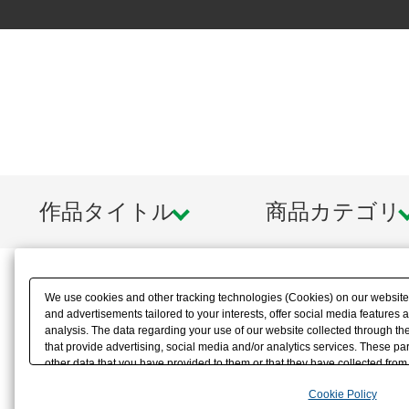
作品タイトル
商品カテゴリ
We use cookies and other tracking technologies (Cookies) on our website t
and advertisements tailored to your interests, offer social media feature
analysis. The data regarding your use of our website collected through t
that provide advertising, social media and/or analytics services. These p
other data that you have provided to them or that they have collected from 
analyze and optimize advertisements delivered to you by businesses other t
Cookie Policy
the use of all Cookies except for Strictly Necessary Cookies, please click "