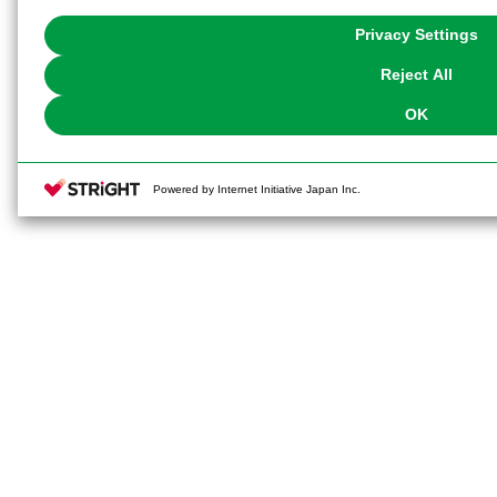
with Cookies enabled, please click "OK". To select your preferences for e
You can change your consent or rejection settings at any time via through
Privacy Settings
our
Cookie Policy
or the website footer.
Reject All
OK
Powered by Internet Initiative Japan Inc.