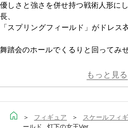
優しさと強さを併せ持つ戦術人形に
長、
「スプリングフィールド」がドレス
舞踏会のホールでくるりと回ってみ
優美なポージングです。
お茶目なウインクも魅力的！
もっと見る
鮮烈なブルーのドレスは、メリハリ
に色調をずらしたパール塗装で高級
大胆に開いた背中や腰回りのボディ
＞
フィギュア
＞
スケールフィ
ールド 灯下の女王Ver.
特徴的なシニヨンの髪型、細かな花