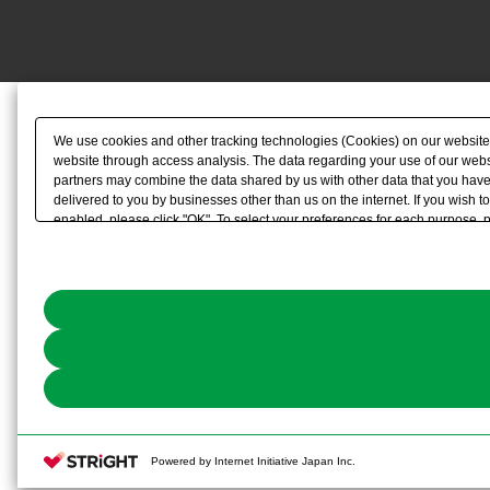
We use cookies and other tracking technologies (Cookies) on our website to
website through access analysis. The data regarding your use of our websi
partners may combine the data shared by us with other data that you have 
delivered to you by businesses other than us on the internet. If you wish to
enabled, please click "OK". To select your preferences for each purpose, 
link) located in our
Cookie Policy
or the website footer.
Powered by Internet Initiative Japan Inc.