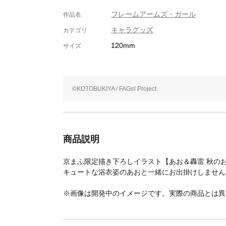
フレームアームズ・ガール
作品名
キャラグッズ
カテゴリ
120mm
サイズ
©KOTOBUKIYA / FAGirl Project
商品説明
京まふ限定描き下ろしイラスト【あお＆轟雷 秋のお
キュートな浴衣姿のあおと一緒にお出掛けしません
※画像は開発中のイメージです。実際の商品とは異