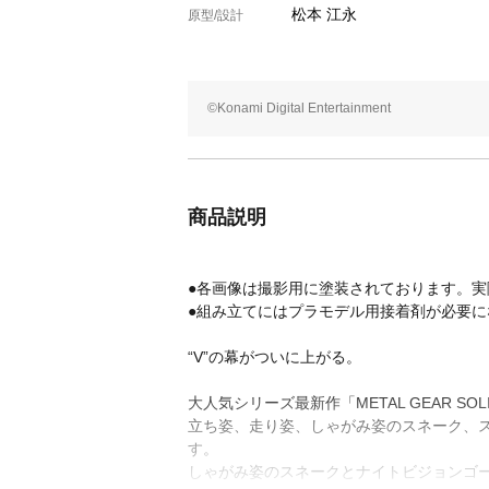
松本 江永
原型/設計
©Konami Digital Entertainment
商品説明
●各画像は撮影用に塗装されております。
●組み立てにはプラモデル用接着剤が必要に
“V”の幕がついに上がる。
大人気シリーズ最新作「METAL GEAR SO
立ち姿、走り姿、しゃがみ姿のスネーク、スカ
す。
しゃがみ姿のスネークとナイトビジョンゴ