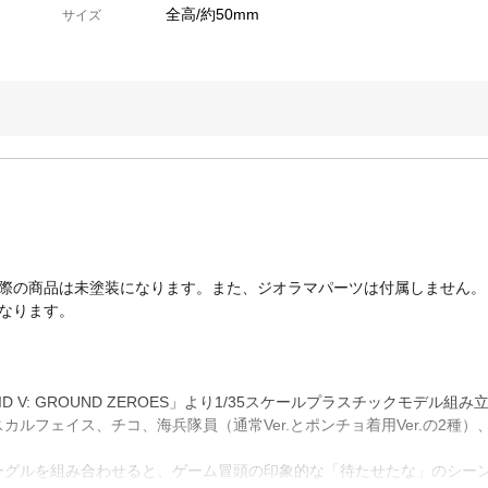
全高/約50mm
サイズ
実際の商品は未塗装になります。また、ジオラマパーツは付属しません。
なります。
LID V: GROUND ZEROES」より1/35スケールプラスチックモデル
ルフェイス、チコ、海兵隊員（通常Ver.とポンチョ着用Ver.の2種
ーグルを組み合わせると、ゲーム冒頭の印象的な「待たせたな」のシー