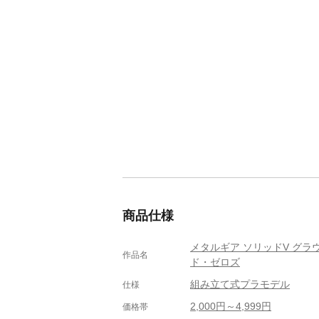
商品仕様
メタルギア ソリッドV グラ
作品名
ド・ゼロズ
組み立て式プラモデル
仕様
2,000円～4,999円
価格帯