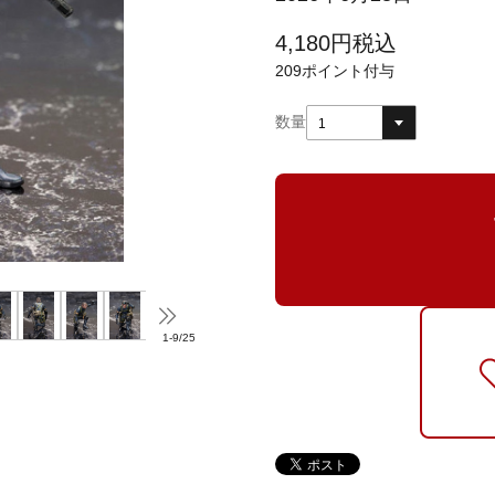
4,180
円
税込
209
ポイント付与
数量
1
1
-
9
/
25