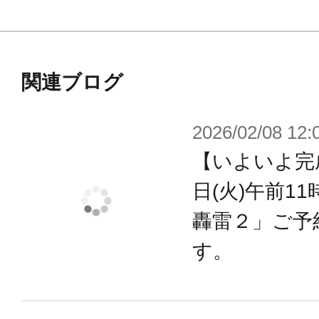
■幾重にも重ねられた大型シールドは
グリップを付けることで、機動性を
としても機能するように設計されて
関連ブログ
㎜径で統一されているので、他のFA
2026/02/08 12:
能。
【いよいよ完成
■シリーズ標準仕様である「組立済み
TYPE001」は今回も健在。平易な
日(火)午前1
体構造をお楽しみいただけます。
轟雷２」ご予
■「XFA-01 ウェアウルフ・スペク
す。
ンドパーツが付属。大型の武器をし
きます。