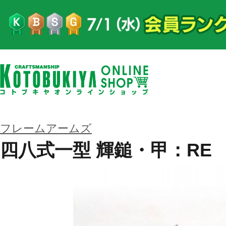
フレームアームズ
四八式一型 輝鎚・甲：RE