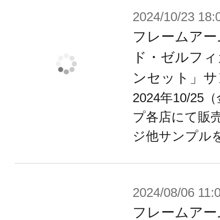
2024/10/23 18:
「三二式一型 轟雷」、「EXF-10/3
フレームアー
トを受け継ぎつつ、さらに重武装に発
ド・ゼルフィ
「四八式一型 輝鎚・甲」の威容を
ンセット」サ
い。
2024年10/
プ各店にて販
【：RE版の変更要素】
ジ他サンプル
■素体となるフレームに「フレームア
Ver.」を使用。従来版より可動域、
す。
2024/08/06 11:
■フレームは組み立て済み。PS素材
フレームアーム
※本商品のフレームアーキテクトに