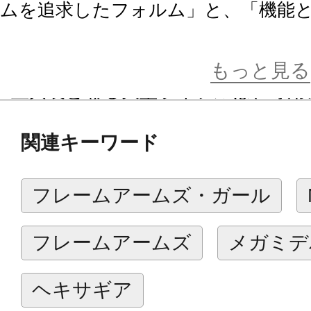
ムを追求したフォルム」と、「機能
体現するキットとして、フレームア
もっと見る
■主兵装となる大型ライフルは、専用
ことで背部にも装着可能。前腕部に
関連キーワード
ーム」を内蔵し、ライフルを背部か
シークエンス」を再現可能！「武器の
フレームアームズ・ガール
でにないリアリスティックな演出が
ます。
フレームアームズ
メガミデ
■脚部に高速移動用のローラーユニッ
基を擁する大型スカートアーマーを
ヘキサギア
動し、様々な戦闘シチュエーション