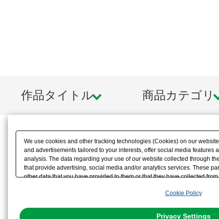
作品タイトル
商品カテゴリ
We use cookies and other tracking technologies (Cookies) on our website t
and advertisements tailored to your interests, offer social media feature
analysis. The data regarding your use of our website collected through t
that provide advertising, social media and/or analytics services. These p
other data that you have provided to them or that they have collected from 
analyze and optimize advertisements delivered to you by businesses other t
Cookie Policy
the use of all Cookies except for Strictly Necessary Cookies, please click "
with Cookies enabled, please click "OK". To select your preferences for e
You can change your consent or rejection settings at any time via through
Privacy Settings