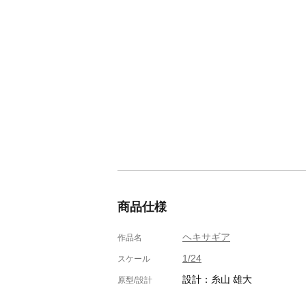
商品仕様
ヘキサギア
作品名
1/24
スケール
設計：糸山 雄大
原型/設計