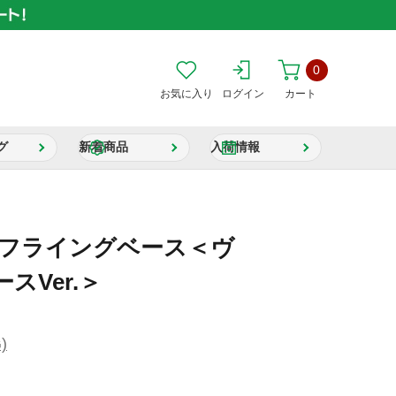
0
お気に入り
ログイン
カート
グ
新着商品
入荷情報
ニフライングベース＜ヴ
スVer.＞
)