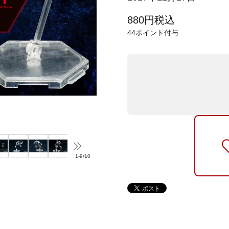
880
円
税込
44
ポイント付与
1
-
9
/
10