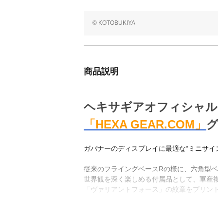
© KOTOBUKIYA
商品説明
ヘキサギアオフィシャル
「HEXA GEAR.COM」
ガバナーのディスプレイに最適な“ミニサイ
従来のフライングベースRの様に、六角型
世界観を深く楽しめる付属品として、軍産複
「ヴァリアントフォース」の紋章をプリン