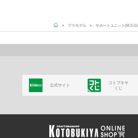
＞
＞
プラモデル
サポートユニット(M.S.
コトブキヤ
公式サイト
くじ