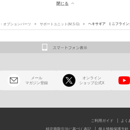
閉じる ▲
＞
＞ ヘキサギア ミニフライング
G)・オプションパーツ
サポートユニット(M.S.G)
メール
オンライン
マガジン登録
ショップ公式X
ご利用ガイド
よく
特定商取引法に基づく表記
個人情報保護方針