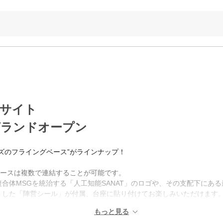
サイト
グランドオープン
ズのフライングベース”がラインナップ！
ベースは複数で連結することが可能です。
合体MSGを統治する「人工知能SANAT」のロゴや、その支配下にあ
トした「陣営シール」が付属、台座に貼り付けてお楽しみいただけます