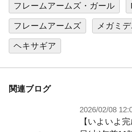
フレームアームズ・ガール
ん。 ※本商品に「JX-25T レイダ
せん。
フレームアームズ
メガミデ
※画像は開発中のイメージです。実
ヘキサギア
※画像は撮影用に塗装してあります
※本製品はお客様ご自身で組み立て
関連ブログ
2026/02/08 12:
【いよいよ完成