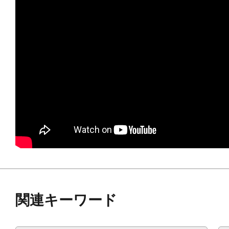
■胸部ユニットはグリップとカメラ
でガンポッド型センサー「ETS-0
■ETS-07BPのカメラユニットは本
ットとして使用可能。
■ボーナスパーツとして、ETS-07BP
ツが付属。
■マルチカラーキット仕様により組み立
れる仕上がりに。
■素体に「フレームアーキテクト リニ
フレームは組み立て済み、PS素材製
関連キーワード
※本商品のフレームアーキテクトに