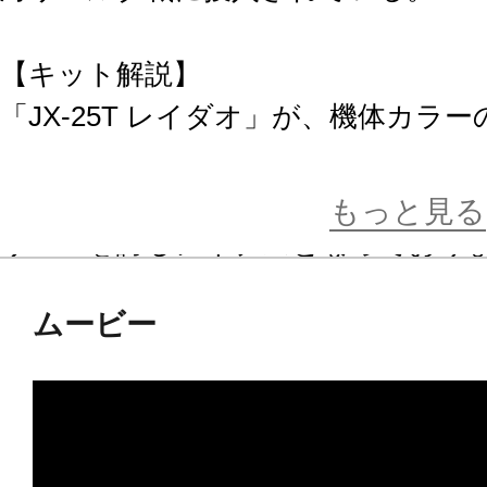
【キット解説】
「JX-25T レイダオ」が、機体カ
ポンパーツを実装しフレームアームス
稲葉コウ氏が追加ユニットをデザイ
もっと見る
リューを誇るアイテムとなっており
ムービー
■本体カラーを新規色に変更し、機体
■新たにデザインされた頭部、胸部、
■新規造形の武装として大型ショルダ
身部と後部ブレードは可動式。