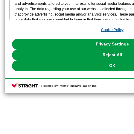
and advertisements tailored to your interests, offer social media feature
analysis. The data regarding your use of our website collected through t
that provide advertising, social media and/or analytics services. These p
other data that you have provided to them or that they have collected from 
analyze and optimize advertisements delivered to you by businesses other t
Cookie Policy
the use of all Cookies except for Strictly Necessary Cookies, please click "
with Cookies enabled, please click "OK". To select your preferences for e
You can change your consent or rejection settings at any time via through
Privacy Settings
our
Cookie Policy
or the website footer.
Reject All
OK
Powered by Internet Initiative Japan Inc.