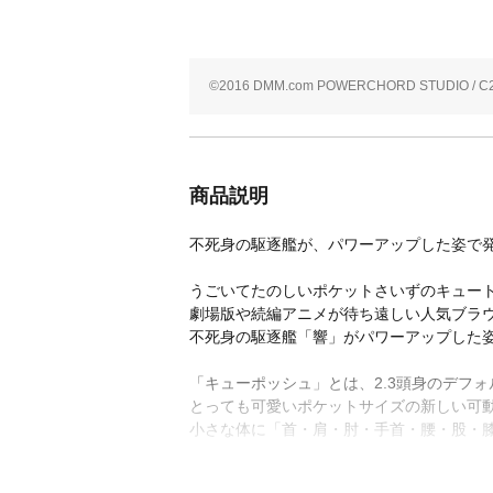
©2016 DMM.com POWERCHORD STUDIO / C2 /
商品説明
不死身の駆逐艦が、パワーアップした姿で
うごいてたのしいポケットさいずのキュー
劇場版や続編アニメが待ち遠しい人気ブラウ
不死身の駆逐艦「響」がパワーアップした姿
「キューポッシュ」とは、2.3頭身のデフ
とっても可愛いポケットサイズの新しい可
小さな体に「首・肩・肘・手首・腰・股・