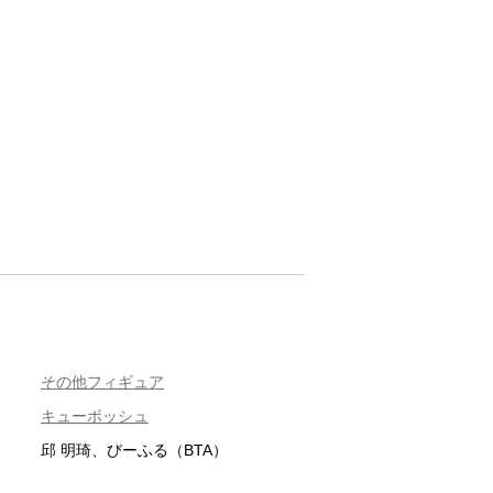
その他フィギュア
キューポッシュ
邱 明琦、びーふる（BTA）