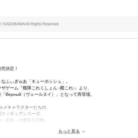
 KADOKAWA All Rights Reserved.
発売決定！
トなふぃぎゅあ「キューポッシュ」。
ザゲーム『艦隊これくしょん -艦これ-』より、
「Верный（ヴェールヌイ）」となって再登場。
ォルメキャラクターたちの、
動フィギュアシリーズ。
膝・足首」の豊富な可動。