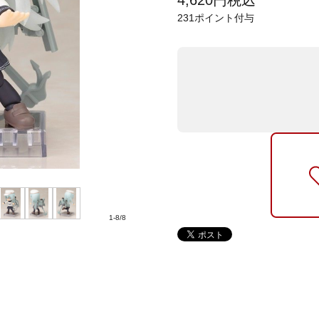
4,620
円
税込
231
ポイント付与
1
-
8
/
8