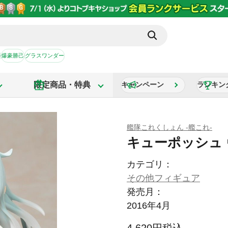
か
爆豪勝己
グラスワンダー
限定商品・特典
キャンペーン
ランキン
艦隊これくしょん -艦これ-
キューポッシュ
カテゴリ：
その他フィギュア
発売月：
2016年4月