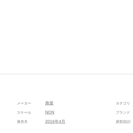
壽屋
メーカー
カテゴリ
NON
スケール
ブランド
2016年4月
発売月
原型/設計