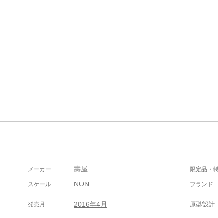
壽屋
メーカー
限定品・
NON
スケール
ブランド
2016年4月
発売月
原型/設計