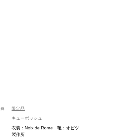
限定品
特典
キューポッシュ
衣装：Noix de Rome 靴：オビツ
製作所