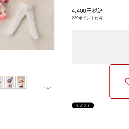
4,400
円
税込
220
ポイント付与
1
-
7
/
7