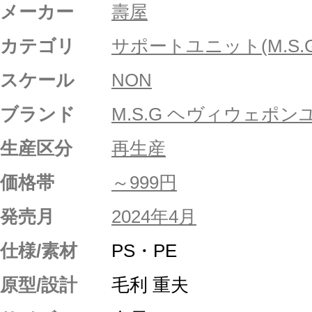
メーカー
壽屋
カテゴリ
サポートユニット(M.S.G
スケール
NON
ブランド
M.S.G ヘヴィウェポ
生産区分
再生産
価格帯
～999円
発売月
2024年4月
仕様/素材
PS・PE
原型/設計
毛利 重夫