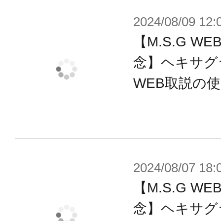
フレームアームズシリーズと共通の3
2024/08/09 12:
しており、各部は分解が可能。各種
ツとして使用できるほか、組み換え
【M.S.G 
みいただけます。
念】ヘキサグ
WEB取説の
さらに本製品は複数使用することに
可変翼として、そしてマント型の防
す。
2024/08/07 18:
※本製品は再生産品となります。
【M.S.G 
※画像は試作品です。実際の商品と
念】ヘキサグ
ます。また、撮影用に塗装されてお