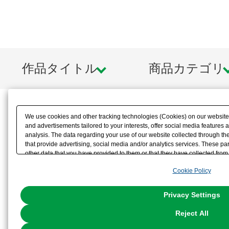
作品タイトル
商品カテゴリ
We use cookies and other tracking technologies (Cookies) on our website t
and advertisements tailored to your interests, offer social media feature
analysis. The data regarding your use of our website collected through t
that provide advertising, social media and/or analytics services. These p
other data that you have provided to them or that they have collected from 
analyze and optimize advertisements delivered to you by businesses other t
Cookie Policy
the use of all Cookies except for Strictly Necessary Cookies, please click "
with Cookies enabled, please click "OK". To select your preferences for e
You can change your consent or rejection settings at any time via through
Privacy Settings
our
Cookie Policy
or the website footer.
Reject All