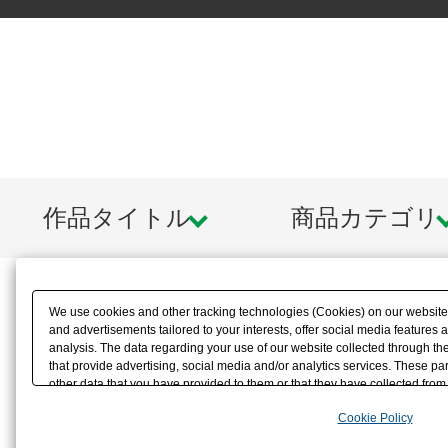
作品タイトル
商品カテゴリ
We use cookies and other tracking technologies (Cookies) on our website t
and advertisements tailored to your interests, offer social media feature
analysis. The data regarding your use of our website collected through t
that provide advertising, social media and/or analytics services. These p
other data that you have provided to them or that they have collected from 
analyze and optimize advertisements delivered to you by businesses other t
Cookie Policy
the use of all Cookies except for Strictly Necessary Cookies, please click "
with Cookies enabled, please click "OK". To select your preferences for e