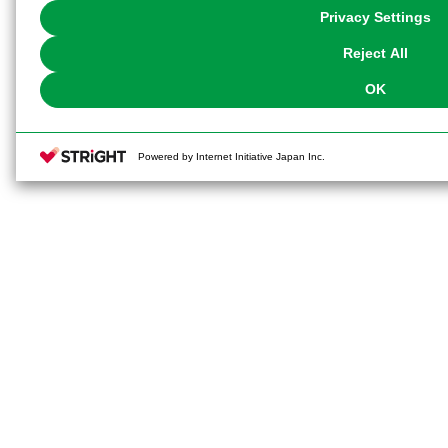
You can change your consent or rejection settings at any time via through
Privacy Settings
our
Cookie Policy
or the website footer.
Reject All
OK
Powered by Internet Initiative Japan Inc.