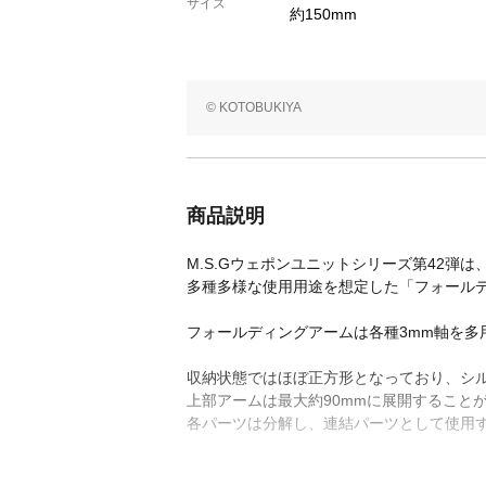
サイズ
約150mm
© KOTOBUKIYA
商品説明
M.S.Gウェポンユニットシリーズ第42弾は
多種多様な使用用途を想定した「フォール
フォールディングアームは各種3mm軸を多
収納状態ではほぼ正方形となっており、シ
上部アームは最大約90mmに展開すること
各パーツは分解し、連結パーツとして使用す