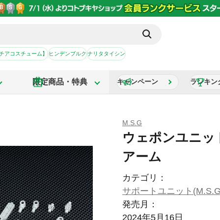
【チアコスチューム】
ヒンデンブルク
ナリタタイシン
限定商品・特典
キャンペーン
ランキン
M.S.G
ウェポンユニット
アーム
カテゴリ：
サポートユニット(M.S.G
発売月：
2024年5月16日