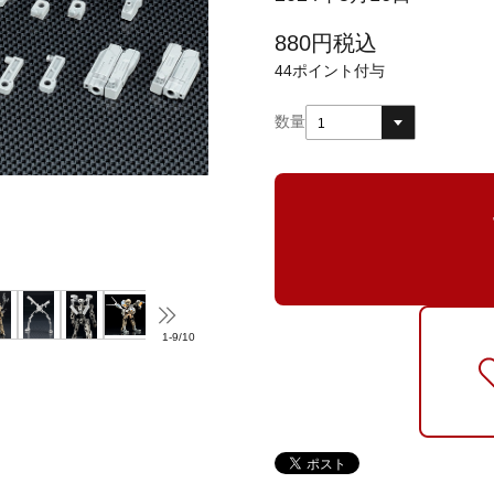
880
円
税込
44
ポイント付与
数量
1
1
-
9
/
10