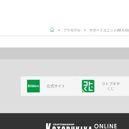
＞
＞
プラモデル
サポートユニット(M.S.
コトブキヤ
公式サイト
くじ