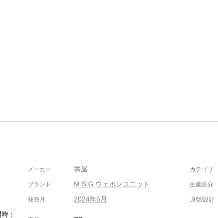
壽屋
メーカー
カテゴリ
M.S.G ウェポンユニット
ブランド
生産区分
2024年5月
発売月
原型/設計
開時：