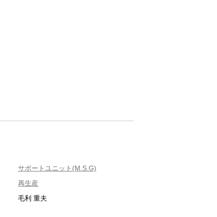
サポートユニット(M.S.G)
再生産
毛利 重夫