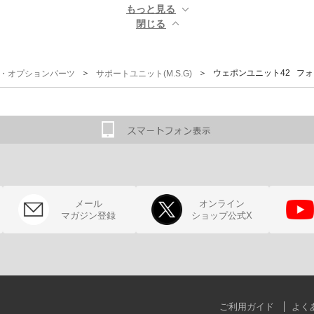
もっと見る ▼
閉じる ▲
＞
＞ ウェポンユニット42 フ
G)・オプションパーツ
サポートユニット(M.S.G)
メール
オンライン
マガジン登録
ショップ公式X
ご利用ガイド
よく