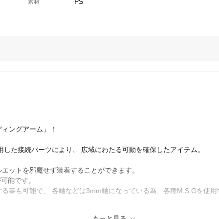
PS
素材
、
ディングアーム」！
用した接続パーツにより、 広域にわたる可動を確保したアイテム。
ルエットを邪魔せず装着することができます。
が可能です。
る事も可能で、 各軸などは3mm軸になっている為、各種M.S.Gを使