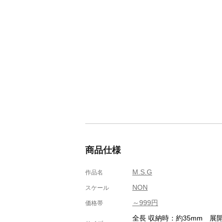
商品仕様
M.S.G
作品名
NON
スケール
～999円
価格帯
全長 収納時：約35mm 展