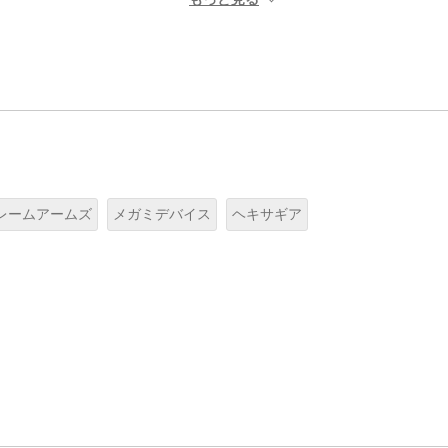
レームアームズ
メガミデバイス
ヘキサギア