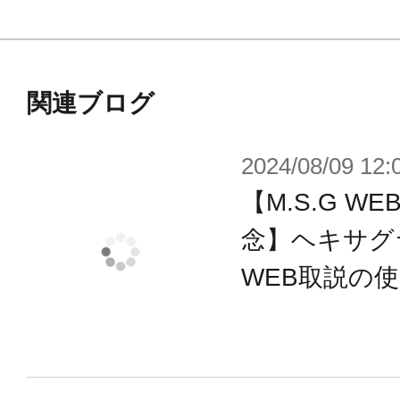
部分がクリアーパープルで成形され
動させることができます。フェザー
全て3mmφ径の軸によって接続され
関連ブログ
アームズやヘキサギアなどと組み合
2024/08/09 12:
です。
【M.S.G 
■本製品では塗装によって自由なオリ
いただけるように、通常のクリアー
念】ヘキサグ
ンパーツとして無色クリアーパーツ
WEB取説の
ーパープルか無色クリアーを選択式
■付属する大剣「ギガスラッシュエッ
状態にすることが可能です。