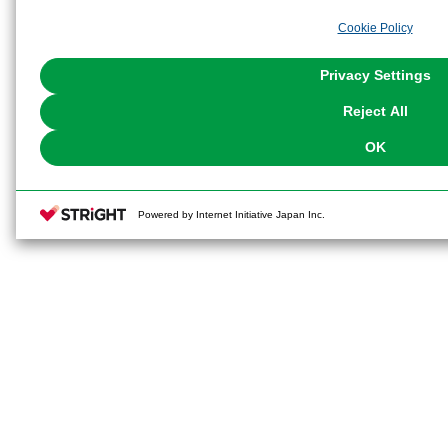
analyze and optimize advertisements delivered to you by businesses other t
Cookie Policy
the use of all Cookies except for Strictly Necessary Cookies, please click "
with Cookies enabled, please click "OK". To select your preferences for e
You can change your consent or rejection settings at any time via through
Privacy Settings
our
Cookie Policy
or the website footer.
Reject All
OK
Powered by Internet Initiative Japan Inc.