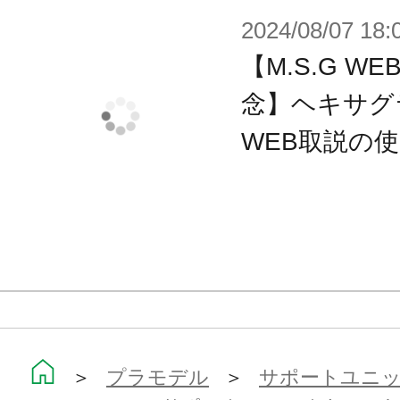
■別売りの「バイコーン」と一緒に組
2024/08/07 18:
ワードスーツ」を組み立てる事がで
【M.S.G 
念】ヘキサグ
付属品
WEB取説の
■本体×1
■ギガスラッシュエッジ用グリップ×
■オプションクリアーパーツ（無色ク
※組み立て時にクリアーパープルか
み立てる仕様です。
※実際の商品に「ギガンティックアー
＞
プラモデル
＞
サポートユニット
以外の商品は付属しません。