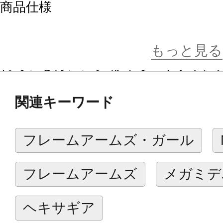
商品仕様
■装甲部分の成型色はヘキサギアに使
たブラックに、フレーム部分もヘキ
もっと見る
れているガンメタなのでヘキサギア
み換えがしやすいカラーリングです
関連キーワード
■パーツの組み換えによって「ビース
ノイドモード」を選択可能、お好み
フレームアームズ・ガール
ます。
■ビーストモードの背中には保持用の
フレームアームズ
メガミデ
レームアームズ・ガールやメガミデ
せ乗せる事ができます。
ヘキサギア
■ダークバード型に付属する「フェザ