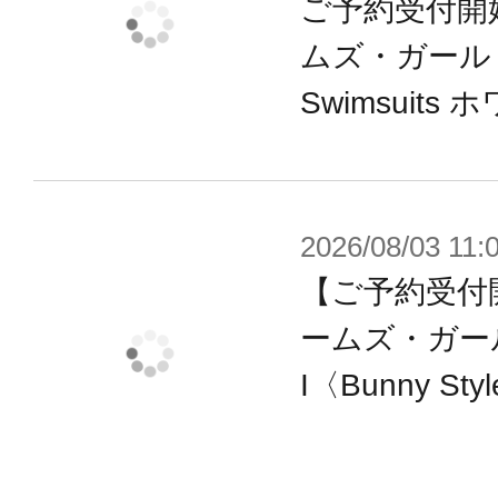
ご予約受付開
※本製品は再生産品となります。
ムズ・ガール ミ
※画像は試作品です。仕様は予告な
Swimsuits 
ます。
2026/08/03 11:
【ご予約受付
ームズ・ガー
I〈Bunny St