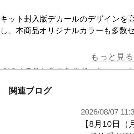
キット封入版デカールのデザインを
し、本商品オリジナルカラーも多数
発売中の同系商品と色調を統一して
バックアップとして安心してデカー
もっと見る
ろんのこと、さまざまな『フレーム
使用することで、お客様独自のさら
みいただけます。
関連ブログ
2026/08/07 11:
通常サイズ（100％）のほか90％およ
ールをセット。
【8月10日（