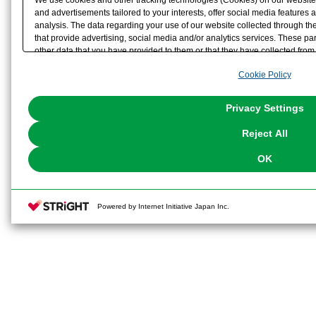
and advertisements tailored to your interests, offer social media feature
analysis. The data regarding your use of our website collected through t
that provide advertising, social media and/or analytics services. These p
other data that you have provided to them or that they have collected from 
analyze and optimize advertisements delivered to you by businesses other t
Cookie Policy
the use of all Cookies except for Strictly Necessary Cookies, please click "
with Cookies enabled, please click "OK". To select your preferences for e
You can change your consent or rejection settings at any time via through
Privacy Settings
our
Cookie Policy
or the website footer.
Reject All
OK
Powered by Internet Initiative Japan Inc.