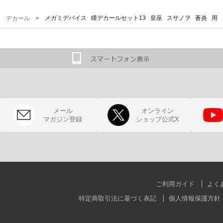
＞
＞ メガミデバイス 瞳デカールセット13 皇巫 スサノヲ 蒼炎 用
デカール
メール
オンライン
マガジン登録
ショップ公式X
ご利用ガイド
よく
特定商取引法に基づく表記
個人情報保護方針