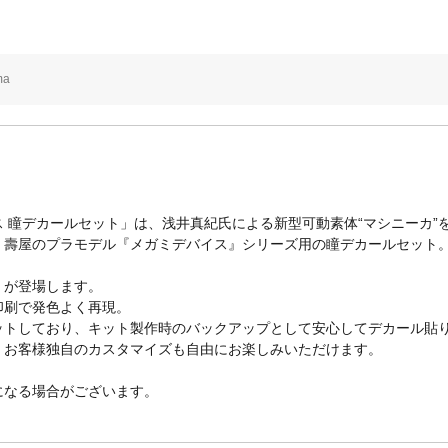
ma
 瞳デカールセット」は、浅井真紀氏による新型可動素体“マシニーカ”を
）壽屋のプラモデル『メガミデバイス』シリーズ用の瞳デカールセット
用」が登場します。
印刷で発色よく再現。
ットしており、キット製作時のバックアップとして安心してデカール貼
、お客様独自のカスタマイズも自由にお楽しみいただけます。
になる場合がございます。