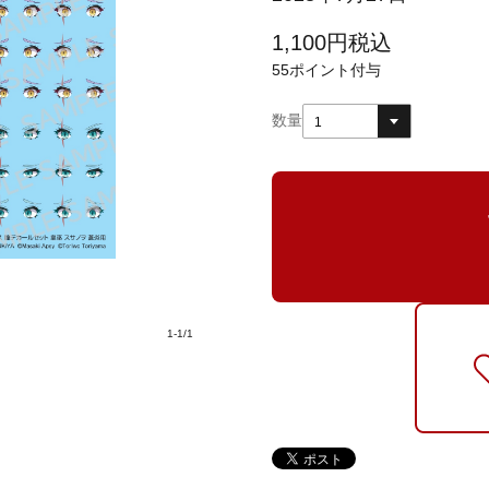
1,100
円
税込
55
ポイント付与
数量
1
1
-
1
/
1