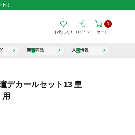
0
お気に入り
ログイン
カート
グ
新着商品
入荷情報
瞳デカールセット13 皇
 用