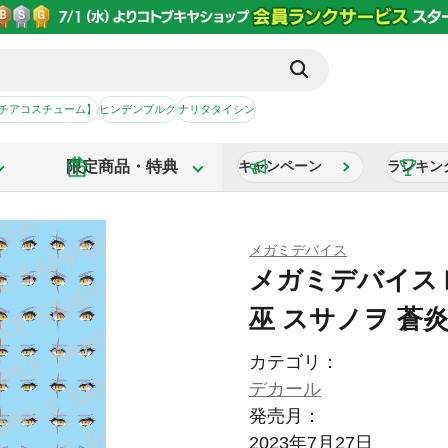
【チアコスチューム】
ヒンデンブルク
ナリタタイシン
限定商品・特典
キャンペーン
ランキン
メガミデバイス
メガミデバイス 
巫 スサノヲ 蒼炎
カテゴリ：
デカール
発売月：
2023年7月27日