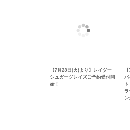
【7月28日(火)より】レイダー
【
シュガーグレイズご予約受付開
バ
始！
ト
ラ
ン