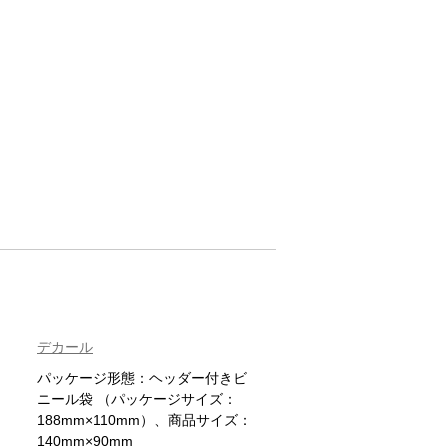
デカール
パッケージ形態：ヘッダー付きビ
ニール袋 （パッケージサイズ：
188mm×110mm）、商品サイズ：
140mm×90mm