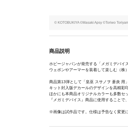
© KOTOBUKIYA ©Masaki Apsy ©Toriwo Toriya
商品説明
ホビージャパンが発売する「メガミデバイス
ウェポンやアーマーを装着して楽しむ（株
商品第13弾として「皇巫 スサノヲ 蒼炎 
キット封入版デカールのデザインを高精彩
ほかにも本商品オリジナルカラーも多数セ
『メガミデバイス』商品に使用することで
※画像は試作品です。仕様は予告なく変更