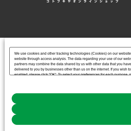
We use cookies and other tracking technologies (Cookies) on our website to
website through access analysis. The data regarding your use of our websi
partners may combine the data shared by us with other data that you have 
delivered to you by businesses other than us on the internet. If you wish to
enabled, please click "OK". To select your preferences for each purpose, 
link) located in our
Cookie Policy
or the website footer.