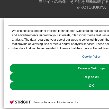
当サイトの画像・その他を無断転載する
© KOTOBUKIYA
We use cookies and other tracking technologies (Cookies) on our website t
and advertisements tailored to your interests, offer social media feature
analysis. The data regarding your use of our website collected through t
that provide advertising, social media and/or analytics services. These p
other data that you have provided to them or that they have collected from 
analyze and optimize advertisements delivered to you by businesses other t
Cookie Policy
the use of all Cookies except for Strictly Necessary Cookies, please click "
with Cookies enabled, please click "OK". To select your preferences for e
You can change your consent or rejection settings at any time via through
Privacy Settings
our
Cookie Policy
or the website footer.
Reject All
OK
Powered by Internet Initiative Japan Inc.