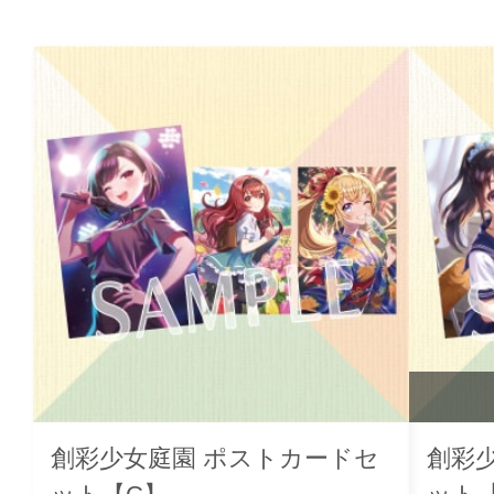
創彩少女庭園 ポストカードセ
創彩