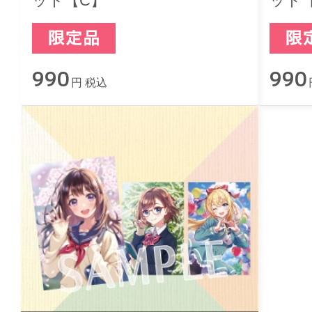
ット【C】
ット
990
990
円 税込