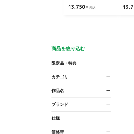
13,750
13,7
円 税込
商品を絞り込む
限定品・特典
特典付
カテゴリ
スケールフィギュア
作品名
薄桜鬼 真改
ブランド
ARTFX J
仕様
塗装済み完成品フィギュア
価格帯