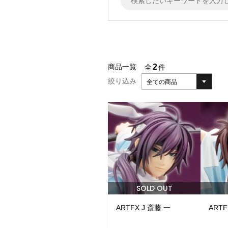
2
商品一覧
全
件
絞り込み
全ての商品
SOLD OUT
ARTFX J 斎藤 一
ART