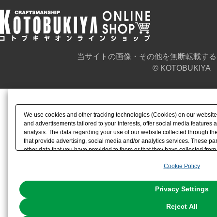
当サイトの画像・その他を無断転載する
© KOTOBUKIYA
We use cookies and other tracking technologies (Cookies) on our website t
and advertisements tailored to your interests, offer social media feature
analysis. The data regarding your use of our website collected through t
that provide advertising, social media and/or analytics services. These p
other data that you have provided to them or that they have collected from 
analyze and optimize advertisements delivered to you by businesses other t
Cookie Policy
the use of all Cookies except for Strictly Necessary Cookies, please click "
with Cookies enabled, please click "OK". To select your preferences for e
You can change your consent or rejection settings at any time via through
Privacy Settings
our
Cookie Policy
or the website footer.
Reject All