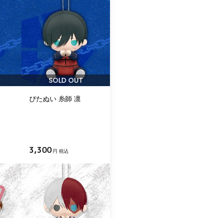
SOLD OUT
ぴたぬい 糸師 凛
3,300
円 税込