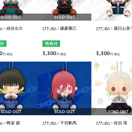
SOLD OUT
SOLD OUT
ぬい 緑谷出久
ぴたぬい 爆豪勝己
ぴたぬい 麗日お茶
0
3,300
3,300
円 税込
円 税込
円 税込
SOLD OUT
SOLD OUT
SOLD OUT
い 蜂楽 廻
ぴたぬい 千切豹馬
ぴたぬい 佐伯 瑛