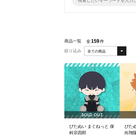
159
商品一覧
全
件
絞り込み
全ての商品
SOLD OUT
ぴたぬい まぐねっと 保
ぴたぬ
科宗四郎
向翔