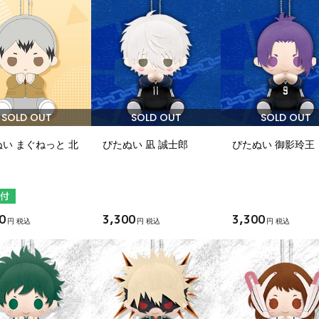
SOLD OUT
SOLD OUT
SOLD OUT
い まぐねっと 北
ぴたぬい 凪 誠士郎
ぴたぬい 御影玲王
0
3,300
3,300
円 税込
円 税込
円 税込