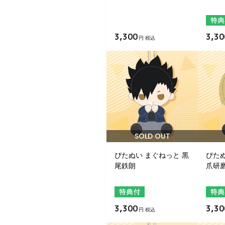
3,300
3,30
円 税込
SOLD OUT
ぴたぬい まぐねっと 黒
ぴたぬ
尾鉄朗
爪研
3,300
3,30
円 税込