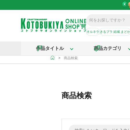
オルネラ
きるプラ 結城 まど
作品タイトル
商品カテゴリ
＞
商品検索
商品検索