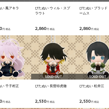
ぬい 鳳アキラ
ぴたぬい ウィル・スプ
ぴたぬい ブラッド
ラウト
ームス
0
2,860
2,860
円 税込
円 税込
円 税込
SOLD OUT
SOLD OUT
ぬい 千子村正
ぴたぬい 長曽祢虎徹
ぴたぬい 松井江
0
2,530
2,530
円 税込
円 税込
円 税込