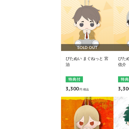
SOLD OUT
ぴたぬい まぐねっと 宮
ぴたぬ
治
信介
3,300
3,30
円 税込