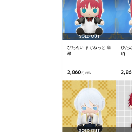
SOLD OUT
ぴたぬい まぐねっと 翡
ぴたぬ
翠
珀
2,860
2,86
円 税込
SOLD OUT