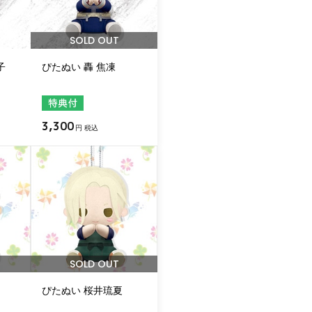
SOLD OUT
子
ぴたぬい 轟 焦凍
3,300
円 税込
SOLD OUT
ぴたぬい 桜井琉夏