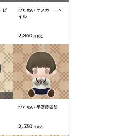
・ビ
ぴたぬい オスカー・ベ
イル
2,860
円 税込
ぴたぬい 平野藤四郎
2,530
円 税込