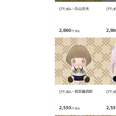
ぴたぬい 白山吉光
ぴた
2,860
2,86
円 税込
ぴたぬい 前田藤四郎
ぴた
2,530
2,53
円 税込