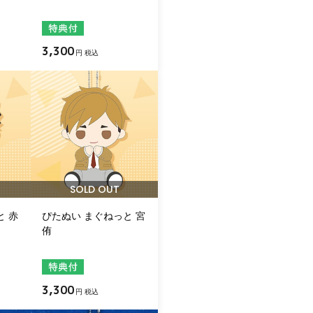
3,300
円 税込
SOLD OUT
と 赤
ぴたぬい まぐねっと 宮
侑
3,300
円 税込