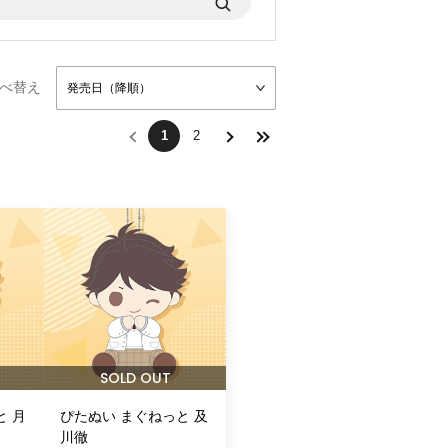
べ替え
発売日（降順）
1
2
SOLD OUT
と 月
ぴたぬい まぐねっと 及
川徹