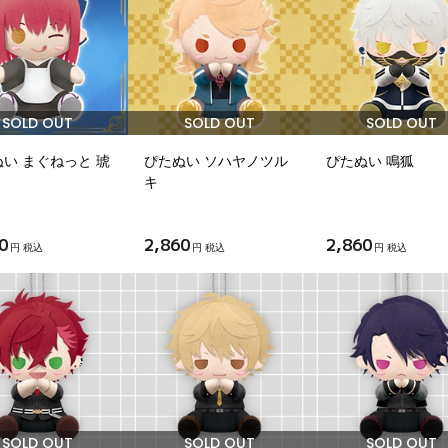
SOLD OUT
SOLD OUT
SOLD OUT
い まぐねっと 琥
ぴたぬい ソハヤノツル
ぴたぬい 鳴狐
キ
0
2,860
2,860
円 税込
円 税込
円 税込
SOLD OUT
SOLD OUT
SOLD OUT