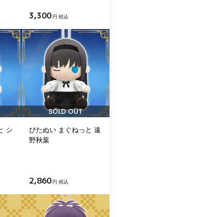
3,300
円 税込
SOLD OUT
と シ
ぴたぬい まぐねっと 遠
野秋葉
2,860
円 税込