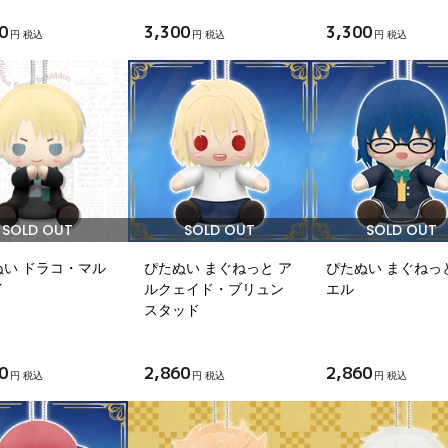
0
3,300
3,300
円 税込
円 税込
円 税込
SOLD OUT
SOLD OUT
SOLD OUT
ぬい ドラコ・マル
ぴたぬい まぐねっと ア
ぴたぬい まぐねっ
イ
ルクェイド・ブリュン
エル
スタッド
0
2,860
2,860
円 税込
円 税込
円 税込