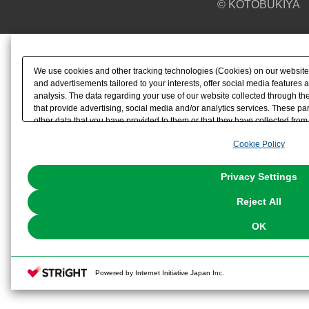
© KOTOBUKIYA
We use cookies and other tracking technologies (Cookies) on our website t
and advertisements tailored to your interests, offer social media feature
analysis. The data regarding your use of our website collected through t
that provide advertising, social media and/or analytics services. These p
other data that you have provided to them or that they have collected from 
analyze and optimize advertisements delivered to you by businesses other t
Cookie Policy
the use of all Cookies except for Strictly Necessary Cookies, please click "
with Cookies enabled, please click "OK". To select your preferences for e
You can change your consent or rejection settings at any time via through
Privacy Settings
our
Cookie Policy
or the website footer.
Reject All
OK
Powered by Internet Initiative Japan Inc.