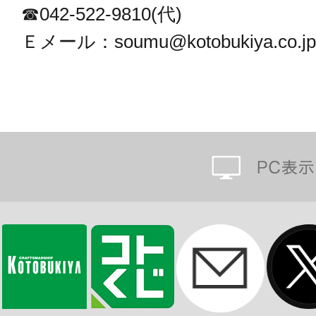
☎042-522-9810(代)
Ｅメール：soumu@kotobukiya.co.jp