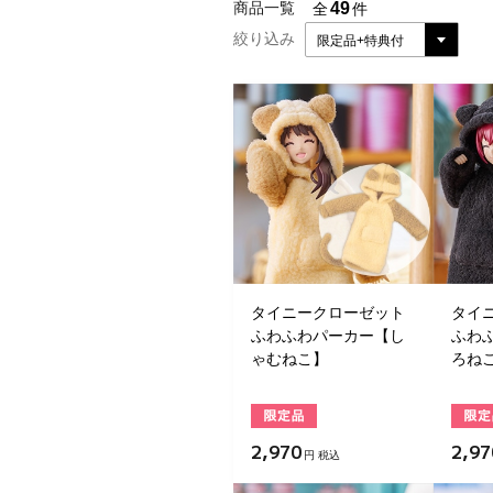
49
商品一覧
全
件
絞り込み
限定品+特典付
タイニークローゼット
タイ
ふわふわパーカー【し
ふわ
ゃむねこ】
ろね
2,970
2,97
円 税込