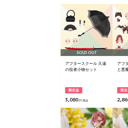
SOLD OUT
アフタースクール 久遠
アフ
の役者小物セット
と悪
3,080
2,86
円 税込