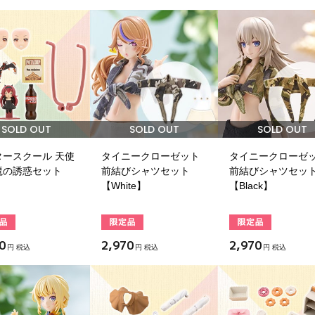
SOLD OUT
SOLD OUT
SOLD OUT
タースクール 天使
タイニークローゼット
タイニークローゼ
魔の誘惑セット
前結びシャツセット
前結びシャツセッ
【White】
【Black】
0
2,970
2,970
円 税込
円 税込
円 税込