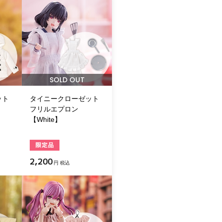
SOLD OUT
ット
タイニークローゼット
フリルエプロン
【White】
2,200
円 税込