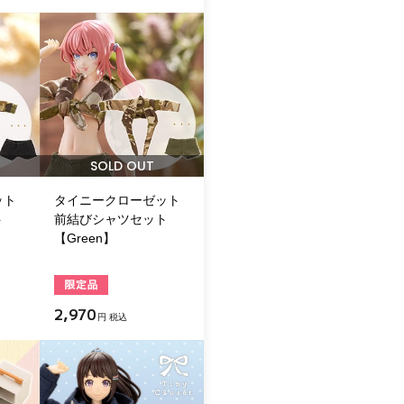
SOLD OUT
ット
タイニークローゼット
ト
前結びシャツセット
【Green】
2,970
円 税込