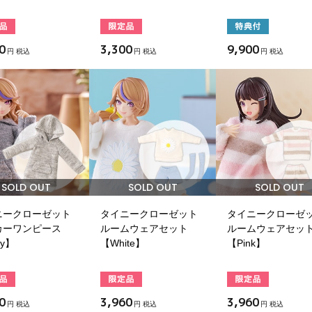
0
3,300
9,900
円 税込
円 税込
円 税込
SOLD OUT
SOLD OUT
SOLD OUT
ニークローゼット
タイニークローゼット
タイニークローゼ
カーワンピース
ルームウェアセット
ルームウェアセッ
ay】
【White】
【Pink】
0
3,960
3,960
円 税込
円 税込
円 税込