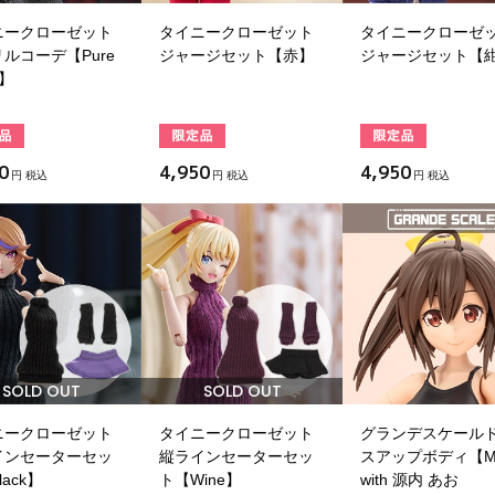
ニークローゼット
タイニークローゼット
タイニークローゼ
ルコーデ【Pure
ジャージセット【赤】
ジャージセット【
e】
0
4,950
4,950
円 税込
円 税込
円 税込
SOLD OUT
SOLD OUT
ニークローゼット
タイニークローゼット
グランデスケール
インセーターセッ
縦ラインセーターセッ
スアップボディ【
ack】
ト【Wine】
with 源内 あお