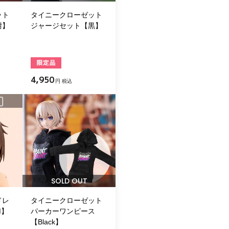
ット
タイニークローゼット
紺】
ジャージセット【黒】
4,950
円 税込
SOLD OUT
ドレ
タイニークローゼット
M】
パーカーワンピース
【Black】