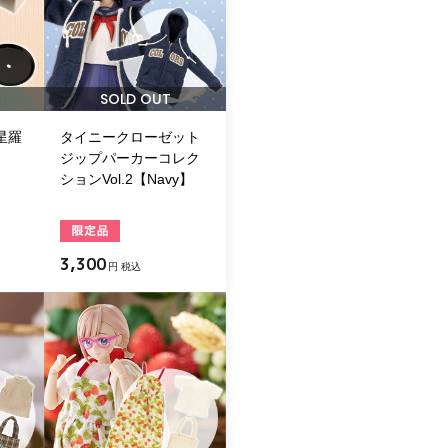
SOLD OUT
星羅
タイニークローゼット
ジップパーカーコレク
ションVol.2【Navy】
3,300
円 税込