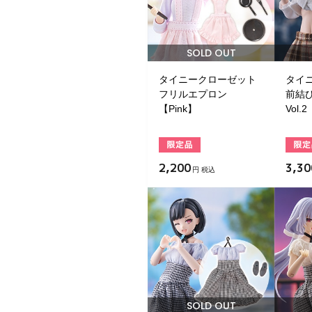
SOLD OUT
タイニークローゼット
タイ
フリルエプロン
前結
【Pink】
Vol.
2,200
3,30
円 税込
SOLD OUT