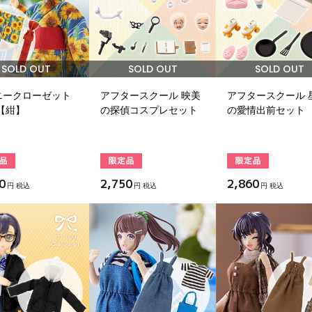
SOLD OUT
SOLD OUT
SOLD OUT
ニークローゼット
アフタースクール 映美
アフタースクール 
【紺】
の探偵コスプレセット
の愛情出前セット
0
2,750
2,860
円 税込
円 税込
円 税込