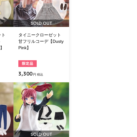
SOLD OUT
ット
タイニークローゼット
ト
甘フリルコーデ【Dusty
e】
Pink】
3,300
円 税込
SOLD OUT