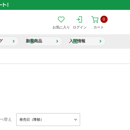
0
お気に入り
ログイン
カート
グ
新着商品
入荷情報
べ替え
発売日（降順）