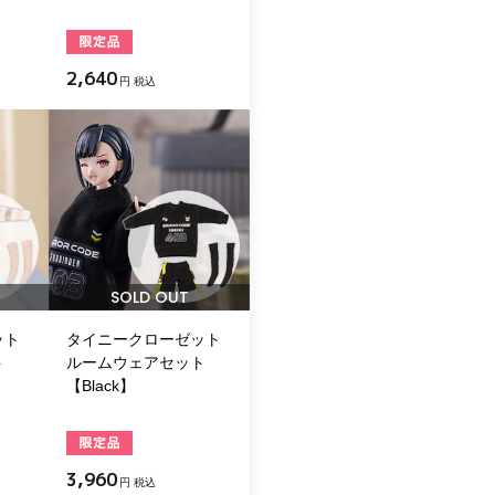
2,640
円 税込
SOLD OUT
ット
タイニークローゼット
ト
ルームウェアセット
【Black】
3,960
円 税込