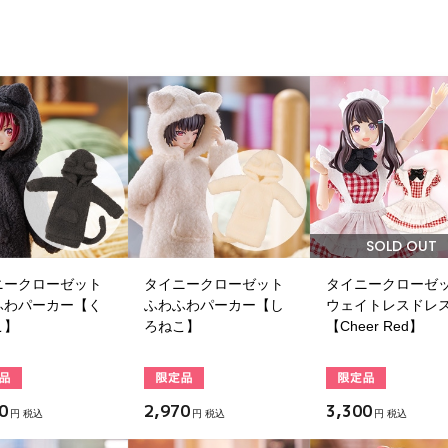
SOLD OUT
ニークローゼット
タイニークローゼット
タイニークローゼ
ふわパーカー【く
ふわふわパーカー【し
ウェイトレスドレ
こ】
ろねこ】
【Cheer Red】
0
2,970
3,300
円 税込
円 税込
円 税込