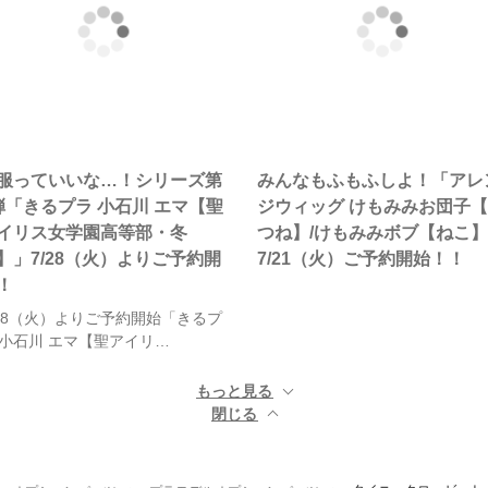
服っていいな…！シリーズ第
みんなもふもふしよ！「アレ
弾「きるプラ 小石川 エマ【聖
ジウィッグ けもみみお団子
イリス女学園高等部・冬
つね】/けもみみボブ【ねこ
】」7/28（火）よりご予約開
7/21（火）ご予約開始！！
！
/28（火）よりご予約開始「きるプ
 小石川 エマ【聖アイリ…
もっと見る ▼
閉じる ▲