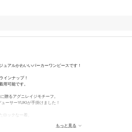
カジュアルかわいいパーカーワンピースです！
ラインナップ！
着用可能です。
ちゃんに贈るアグニレイジモチーフ。
ューサーYUKIが手掛けました！
したロックな一着。