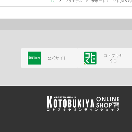
＞
＞
プラモデル
サポートユニット(M.S.
コトブキヤ
公式サイト
くじ