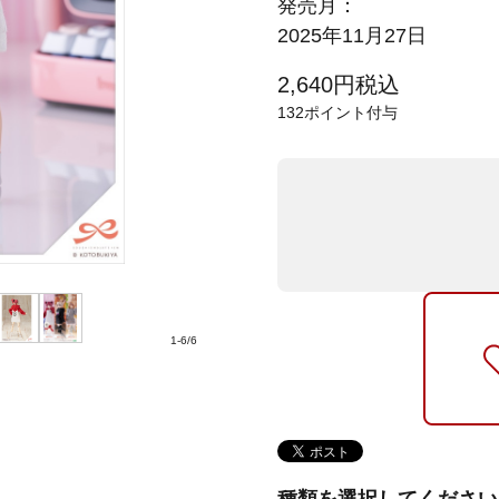
発売月：
2025年11月27日
2,640
円
税込
132
ポイント付与
1
-
6
/
6
種類を選択してください