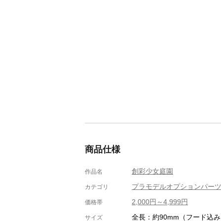
商品仕様
創彩少女庭園
作品名
プラモデルオプションパー
カテゴリ
2,000円～4,999円
価格帯
全長：約90mm（フード込
サイズ