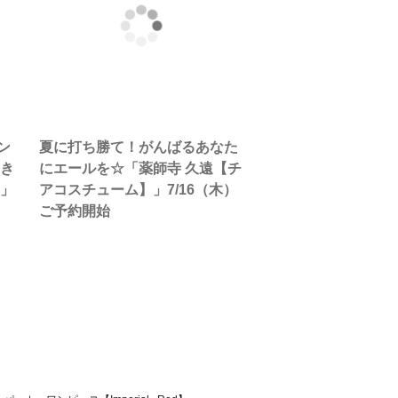
ン
夏に打ち勝て！がんばるあなた
【き
にエールを☆「薬師寺 久遠【チ
】」
アコスチューム】」7/16（木）
ご予約開始