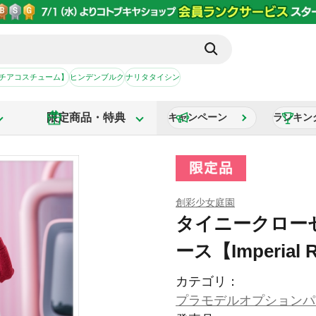
【チアコスチューム】
ヒンデンブルク
ナリタタイシン
限定商品・特典
キャンペーン
ランキン
創彩少女庭園
タイニークロー
ース【Imperial 
カテゴリ：
プラモデルオプションパ