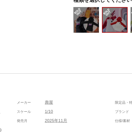
壽屋
メーカー
限定品・
ツ
1/10
スケール
ブランド
2025年11月
発売月
仕様/素材
み）