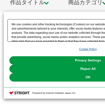
作品タイトル
商品カテゴリ
We use cookies and other tracking technologies (Cookies) on our website t
and advertisements tailored to your interests, offer social media feature
analysis. The data regarding your use of our website collected through t
that provide advertising, social media and/or analytics services. These p
other data that you have provided to them or that they have collected from 
analyze and optimize advertisements delivered to you by businesses other t
Cookie Policy
the use of all Cookies except for Strictly Necessary Cookies, please click "
with Cookies enabled, please click "OK". To select your preferences for e
You can change your consent or rejection settings at any time via through
Privacy Settings
our
Cookie Policy
or the website footer.
Reject All
OK
Powered by Internet Initiative Japan Inc.