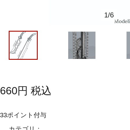
1
/
6
660
円
税込
33
ポイント付与
カテゴリ：