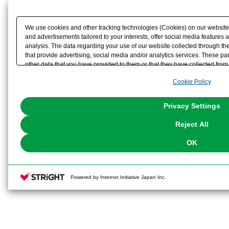
We use cookies and other tracking technologies (Cookies) on our website t
and advertisements tailored to your interests, offer social media feature
analysis. The data regarding your use of our website collected through t
that provide advertising, social media and/or analytics services. These p
other data that you have provided to them or that they have collected from 
analyze and optimize advertisements delivered to you by businesses other t
Cookie Policy
the use of all Cookies except for Strictly Necessary Cookies, please click "
with Cookies enabled, please click "OK". To select your preferences for e
You can change your consent or rejection settings at any time via through
Privacy Settings
our
Cookie Policy
or the website footer.
Reject All
OK
Powered by Internet Initiative Japan Inc.