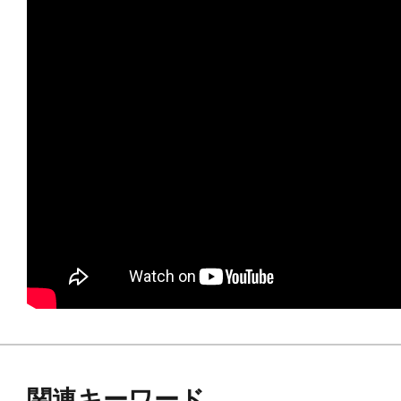
・ガレージキットの特性上、ゲート
工、瞬間接着剤による接着、塗装など
なります。
・当店および弊社では組立てや加工
ねます。予めご了承の上、ご購入下
※画像は試作品です。実際の商品と
ます。
関連キーワード