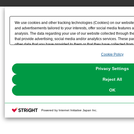
We use cookies and other tracking technologies (Cookies) on our website t
and advertisements tailored to your interests, offer social media feature
analysis. The data regarding your use of our website collected through t
that provide advertising, social media and/or analytics services. These p
other data that you have provided to them or that they have collected from 
analyze and optimize advertisements delivered to you by businesses other t
Cookie Policy
the use of all Cookies except for Strictly Necessary Cookies, please click "
with Cookies enabled, please click "OK". To select your preferences for e
You can change your consent or rejection settings at any time via through
Privacy Settings
our
Cookie Policy
or the website footer.
Reject All
OK
Powered by Internet Initiative Japan Inc.