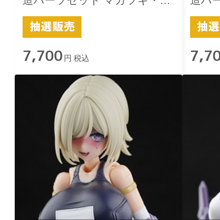
造パーツセット マガツキ・ド
造パ
ゥルガー用 -楽-スクみず 黒
ゥルガ
7,700
7,7
円 税込