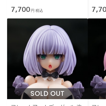
ゥルガー用 黒バニー
ゥル
7,700
7,7
円 税込
SOLD OUT