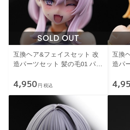
SOLD OUT
互換ヘア&フェイスセット 改
互換
造パーツセット 髪の毛01 パー
造パー
プル&ヒカル
ロー
4,950
4,9
円 税込