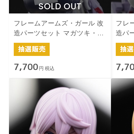
SOLD OUT
フレームアームズ・ガール 改
フレ
造パーツセット マガツキ・ド
造パ
ゥルガー用 -極-スクみず 黒
ゥルガ
7,700
7,7
円 税込