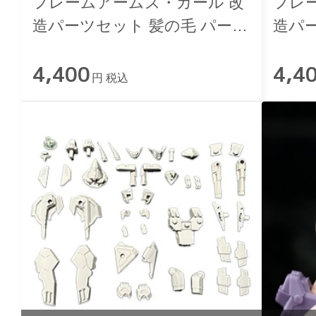
フレームアームズ・ガール 改
フレ
造パーツセット 髪の毛 パープ
造パ
ル
4,400
4,4
円 税込