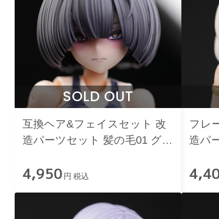
SOLD OUT
互換ヘア&フェイスセット 改
フレ
造パーツセット 髪の毛01 グレ
造パー
ー ブラック&ムリーヤ
ボリ
4,950
4,4
円 税込