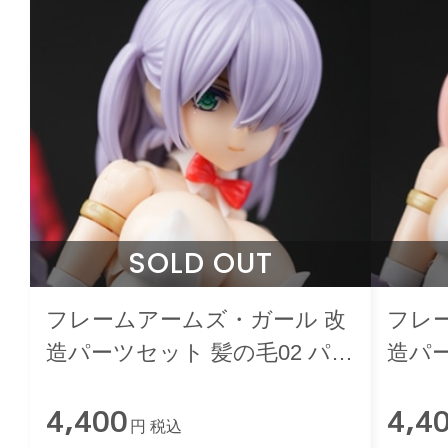
SOLD OUT
フレームアームズ・ガール 改
フレ
造パーツセット 髪の毛02 パー
造パー
プル
ク
4,400
4,4
円 税込