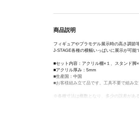
商品説明
フィギュアやプラモデル展示時の高さ調節
J-STAGE各種の横幅いっぱいに展示が可能
■セット内容：アクリル棚×１、スタンド脚×
■アクリル厚み：5mm
■生産国：中国
■お客様組み立て品です。工具不要で組み立
※各種寸法は概数となり、多少の誤差があ