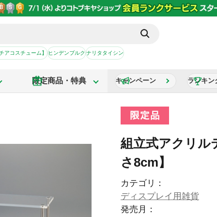
【チアコスチューム】
ヒンデンブルク
ナリタタイシン
限定商品・特典
キャンペーン
ランキン
組立式アクリル
さ8cm】
カテゴリ：
ディスプレイ用雑貨
発売月：