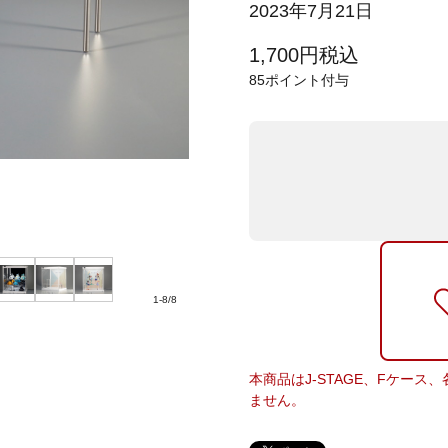
2023年7月21日
1,700
円
税込
85
ポイント付与
1
-
8
/
8
本商品はJ-STAGE、Fケー
ません。