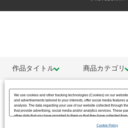
作品タイトル
商品カテゴリ
We use cookies and other tracking technologies (Cookies) on our website t
and advertisements tailored to your interests, offer social media feature
analysis. The data regarding your use of our website collected through t
that provide advertising, social media and/or analytics services. These p
other data that you have provided to them or that they have collected from 
analyze and optimize advertisements delivered to you by businesses other t
Cookie Policy
the use of all Cookies except for Strictly Necessary Cookies, please click "