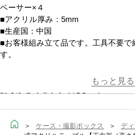
ペーサー×４
■アクリル厚み：5mm
■生産国：中国
■お客様組み立て品です。工具不要で
す。
※各種寸法は概数となり、多少の誤
もっと見る
あらかじめご了承ください。
※画像はイメージです。実際の商品
います。
＞
ケース・撮影ボックス
＞
ディ