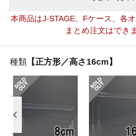
本商品はJ-STAGE、Fケース、
まとめ注文はでき
種類
【正方形／高さ16cm】