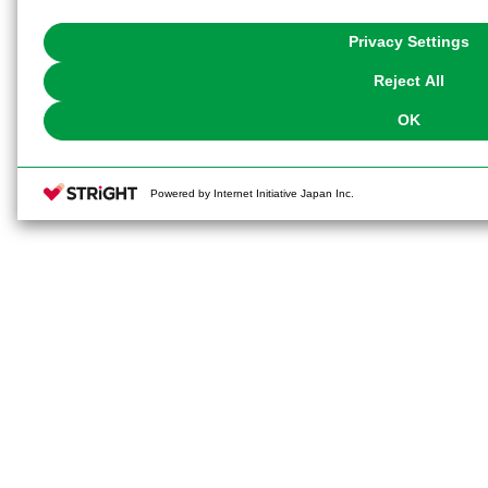
with Cookies enabled, please click "OK". To select your preferences for e
You can change your consent or rejection settings at any time via through
Privacy Settings
our
Cookie Policy
or the website footer.
Reject All
OK
Powered by Internet Initiative Japan Inc.