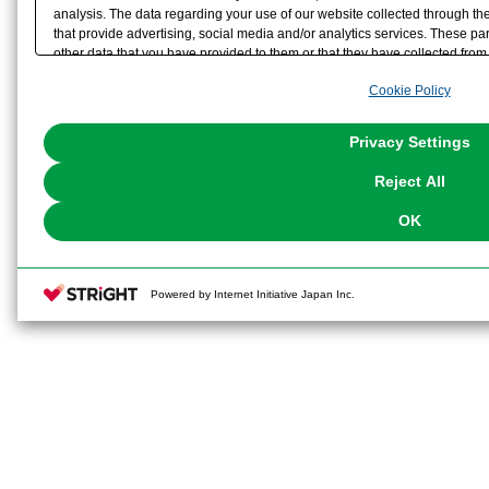
analysis. The data regarding your use of our website collected through t
that provide advertising, social media and/or analytics services. These p
other data that you have provided to them or that they have collected from 
analyze and optimize advertisements delivered to you by businesses other t
Cookie Policy
the use of all Cookies except for Strictly Necessary Cookies, please click "
with Cookies enabled, please click "OK". To select your preferences for e
You can change your consent or rejection settings at any time via through
Privacy Settings
our
Cookie Policy
or the website footer.
Reject All
OK
Powered by Internet Initiative Japan Inc.