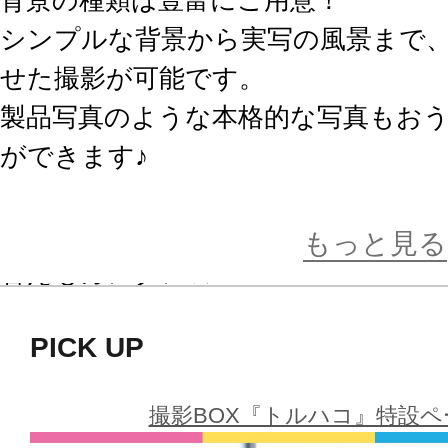
背景の種類は豊富にご用意！
シンプルな背景から実写の風景まで
せた撮影が可能です。
製品写真のような本格的な写真もお
ができます♪
裏側に面ファスナーが付いているの
もっと見る
替えもカンタン☆
画鋲などで壁に留めることで、トル
PICK UP
撮れる便利なアイテムです。
撮影BOX『トルハコ』特設
■Vol.5：ラインナップ