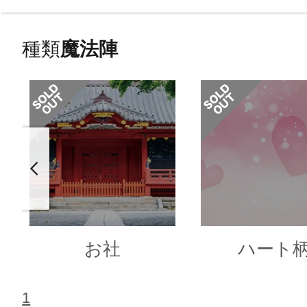
種類
魔法陣
お社
ハート
1