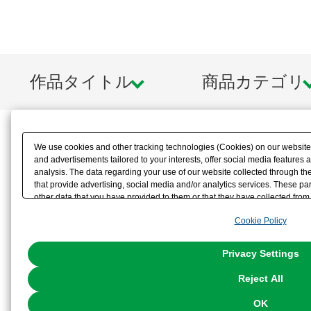
作品タイトル
商品カテゴリ
We use cookies and other tracking technologies (Cookies) on our website t
and advertisements tailored to your interests, offer social media feature
analysis. The data regarding your use of our website collected through t
that provide advertising, social media and/or analytics services. These p
other data that you have provided to them or that they have collected from 
analyze and optimize advertisements delivered to you by businesses other t
Cookie Policy
the use of all Cookies except for Strictly Necessary Cookies, please click "
with Cookies enabled, please click "OK". To select your preferences for e
You can change your consent or rejection settings at any time via through
Privacy Settings
our
Cookie Policy
or the website footer.
Reject All
OK