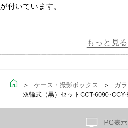
が付いています。
※大型コレクションケース CCT-84
ンケース CCT1900には重量に耐え
もっと見る
怪我の恐れがありますので絶対に使
＜ご注意＞
※こちらの商品は全てお取り寄せと
＞
ケース・撮影ボックス
＞
ガラ
双輪式（黒）セットCCT-6090･CCY-
ただきます。
メーカーの在庫状況によっては１～
ますので 予めご了承下さい。